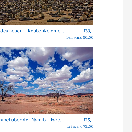
Wildes Leben – Robbenkolonie am Cape Cross
133,-
Leinwand 90x50
Himmel über der Namib – Farben, Formen, Faszination
125,-
Leinwand 75x50