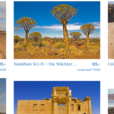
Namibian Sci-Fi – Die Wächter von Köcher Prime
25,-
125,-
5x50
Leinwand 75x50