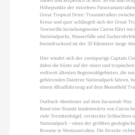
haben und körperlich fit sein. So ein Rad bri
Höhepunkte der einzelnen Panoramastraße
Great Tropical Drive: Traumstraßen zwische
Kreuz und quer schlängelt sich der Great Tr
Townsville beziehungsweise Cairns führt ins
Nationalparks, Wasserfälle und Zuckerohrfe
beeindruckend ist der 35 Kilometer lange Ab
Hier windet sich der zweispurige Captain Co
dabei die Küste auf der einen und tropische
weltweit ältesten Regenwaldgebieten, die no
gehörenden Daintree Nationalpark fahren, be
einem Allradfahrzeug auf dem Bloomfield Tr
Outback-Abenteuer auf dem Savannah Way
Rund eine Stunde landeinwärts von Cairns be
viele Termitenhügel, versteckte Schluchten 
Nationalpark – eines der größten geologisch
Broome in Westaustralien. Die Strecke richte