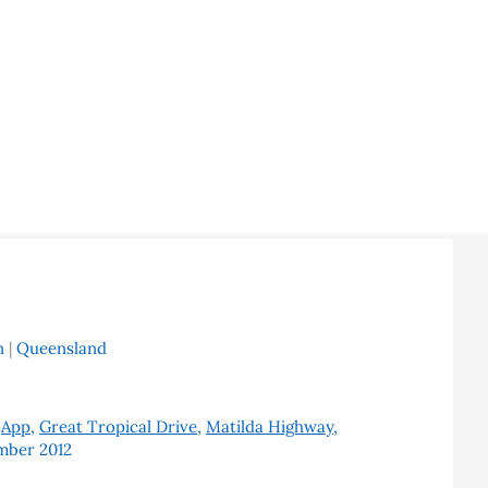
n
|
Queensland
/
App
,
Great Tropical Drive
,
Matilda Highway
,
mber 2012