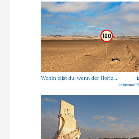
Wohin eilst du, wenn der Horizont sich nie nähert?
1
Leinwand 7