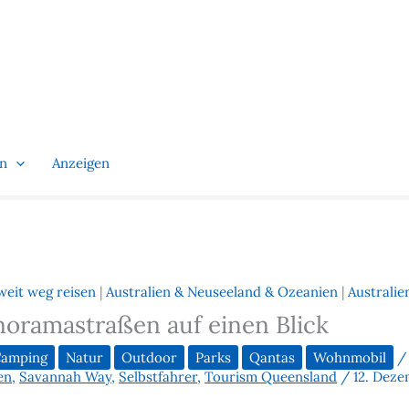
en
Anzeigen
weit weg reisen
|
Australien & Neuseeland & Ozeanien
|
Australie
noramastraßen auf einen Blick
amping
Natur
Outdoor
Parks
Qantas
Wohnmobil
en
,
Savannah Way
,
Selbstfahrer
,
Tourism Queensland
/
12. Deze