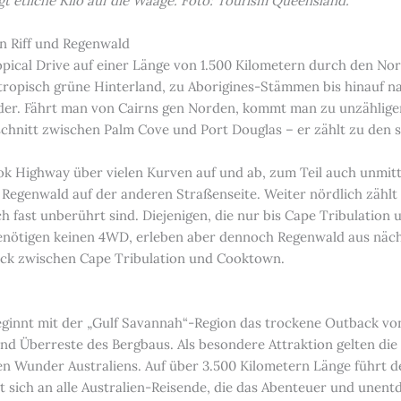
ngt etliche Kilo auf die Waage. Foto: Tourism Queensland.
n
n Riff und Regenwald
opical Drive auf einer Länge von 1.500 Kilometern durch den No
 tropisch grüne Hinterland, zu Aborigines-Stämmen bis hinauf n
lder. Fährt man von Cairns gen Norden, kommt man zu unzähli
schnitt zwischen Palm Cove und Port Douglas – er zählt zu den
ok Highway über vielen Kurven auf und ab, zum Teil auch unmit
n Regenwald auf der anderen Straßenseite. Weiter nördlich zählt
ch fast unberührt sind. Diejenigen, die nur bis Cape Tribulati
nötigen keinen 4WD, erleben aber dennoch Regenwald aus nächst
ack zwischen Cape Tribulation und Cooktown.
ginnt mit der „Gulf Savannah“-Region das trockene Outback von 
und Überreste des Bergbaus. Als besondere Attraktion gelten di
en Wunder Australiens. Auf über 3.500 Kilometern Länge führt 
t sich an alle Australien-Reisende, die das Abenteuer und unen