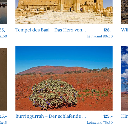
Tempel des Baal – Das Herz von Palmyra
25,-
128,-
5x50
Leinwand 80x50
Burringurrah – Der schlafende Riese des Outbacks
115,-
125,-
0x45
Leinwand 75x50