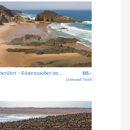
Unberührt – Küstenzauber im Alentejo
125,-
Leinwand 75x50