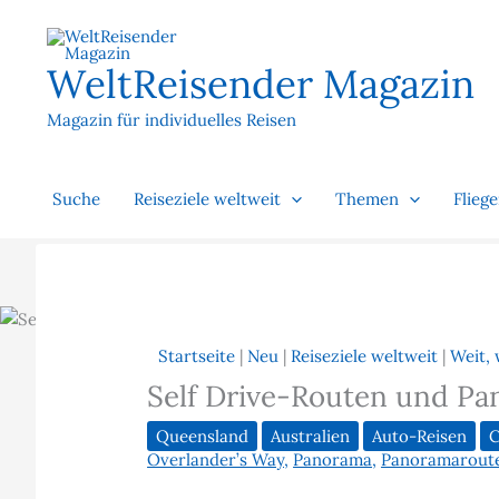
Zum
Inhalt
springen
WeltReisender Magazin
Magazin für individuelles Reisen
Suche
Reiseziele weltweit
Themen
Flieg
Startseite
|
Neu
|
Reiseziele weltweit
|
Weit, 
Self Drive-Routen und Pa
Queensland
Australien
Auto-Reisen
C
Overlander’s Way
,
Panorama
,
Panoramarout