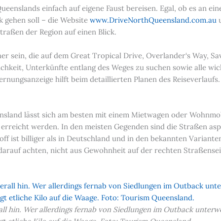
eenslands einfach auf eigene Faust bereisen. Egal, ob es an ein
k gehen soll – die Website
www.DriveNorthQueensland.com.au
u
aßen der Region auf einen Blick.
her sein, die auf dem Great Tropical Drive, Overlander‘s Way, 
ichkeit, Unterkünfte entlang des Weges zu suchen sowie alle w
nungsanzeige hilft beim detaillierten Planen des Reiseverlaufs
nsland lässt sich am besten mit einem Mietwagen oder Wohnmob
 erreicht werden. In den meisten Gegenden sind die Straßen asph
f ist billiger als in Deutschland und in den bekannten Varianten
darauf achten, nicht aus Gewohnheit auf der rechten Straßenseit
 hin. Wer allerdings fernab von Siedlungen im Outback unterwegs