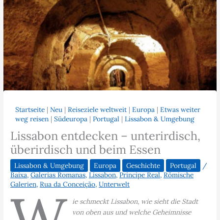
Startseite
|
Neu
|
Reiseziele weltweit
|
Europa
|
Etwas weiter
weg reisen
|
Südeuropa
|
Portugal
|
Lissabon & Umgebung
Lissabon entdecken – unterirdisch,
überirdisch und beim Essen
Lissabon & Umgebung
Europa
Geschichte
Portugal
/
Baixa
,
Galerias Romanas
,
Lissabon
,
Principe Real
,
Römische
Galerien
,
Rua da Conceição
,
Unterwelt
W
ie schmeckt Lissabon, wie sieht die Stadt
von oben aus und welche Geheimnisse