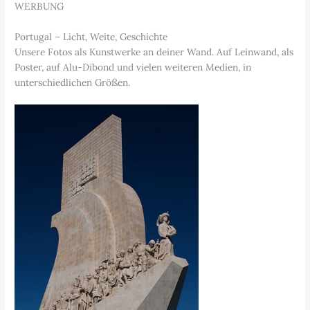
WERBUNG
Portugal – Licht, Weite, Geschichte
Unsere Fotos als Kunstwerke an deiner Wand. Auf Leinwand, als
Poster, auf Alu-Dibond und vielen weiteren Medien, in
unterschiedlichen Größen.