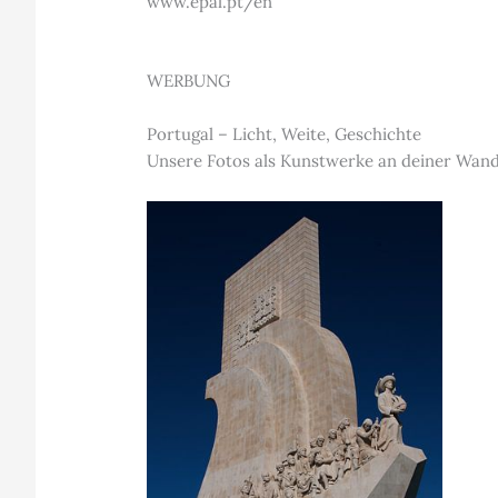
www.epal.pt/en
WERBUNG
Portugal – Licht, Weite, Geschichte
Unsere Fotos als Kunstwerke an deiner Wand.