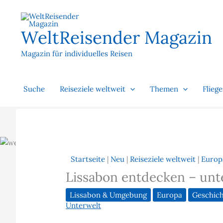
Zum
Inhalt
springen
WeltReisender Magazin
Magazin für individuelles Reisen
Suche
Reiseziele weltweit
Themen
Flieg
Startseite
|
Neu
|
Reiseziele weltweit
|
Europ
Lissabon entdecken – unte
Lissabon & Umgebung
Europa
Geschic
Unterwelt