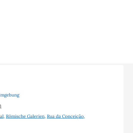
Umgebung
n
al
,
Römische Galerien
,
Rua da Conceição
,