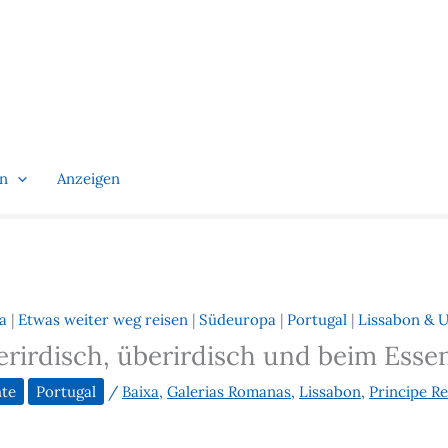
en
Anzeigen
a
|
Etwas weiter weg reisen
|
Südeuropa
|
Portugal
|
Lissabon & 
rirdisch, überirdisch und beim Esse
hte
Portugal
/
Baixa
,
Galerias Romanas
,
Lissabon
,
Principe Re