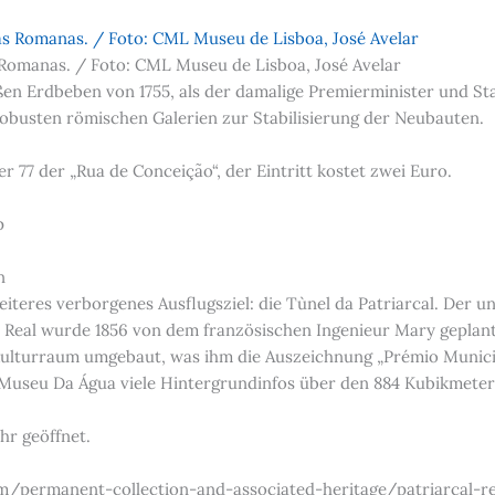
 Romanas. / Foto: CML Museu de Lisboa, José Avelar
en Erdbeben von 1755, als der damalige Premierminister und St
 robusten römischen Galerien zur Stabilisierung der Neubauten.
 77 der „Rua de Conceição“, der Eintritt kostet zwei Euro.
p
n
eiteres verborgenes Ausflugsziel: die Tùnel da Patriarcal. Der 
Real wurde 1856 von dem französischen Ingenieur Mary geplant.
ulturraum umgebaut, was ihm die Auszeichnung „Prémio Municip
Museu Da Água viele Hintergrundinfos über den 884 Kubikmete
hr geöffnet.
ermanent-collection-and-associated-heritage/patriarcal-re