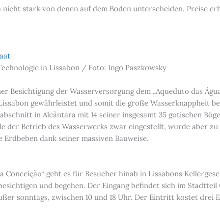
 nicht stark von denen auf dem Boden unterscheiden. Preise erha
echnologie in Lissabon / Foto: Ingo Paszkowsky
ner Besichtigung der Wasserversorgung dem „Aqueduto das Águas
 Lissabon gewährleistet und somit die große Wasserknappheit b
abschnitt in Alcãntara mit 14 seiner insgesamt 35 gotischen Bög
e der Betrieb des Wasserwerks zwar eingestellt, wurde aber zu
ße Erdbeben dank seiner massiven Bauweise.
a Conceição“ geht es für Besucher hinab in Lissabons Kellerges
sichtigen und begehen. Der Eingang befindet sich im Stadtteil
ußer sonntags, zwischen 10 und 18 Uhr. Der Eintritt kostet drei 