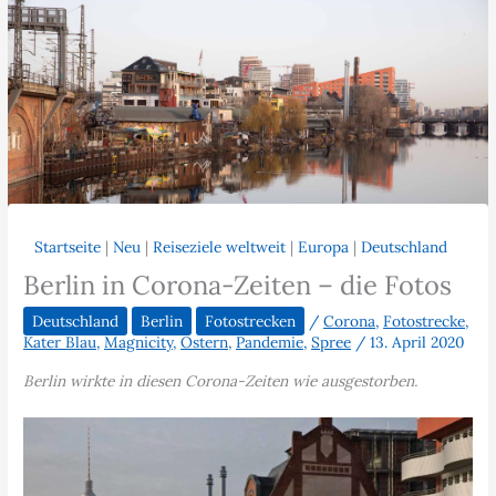
Startseite
|
Neu
|
Reiseziele weltweit
|
Europa
|
Deutschland
Berlin in Corona-Zeiten – die Fotos
Deutschland
Berlin
Fotostrecken
/
Corona
,
Fotostrecke
,
Kater Blau
,
Magnicity
,
Ostern
,
Pandemie
,
Spree
/
13. April 2020
Berlin wirkte in diesen Corona-Zeiten wie ausgestorben.