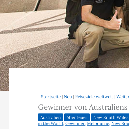
Startseite
|
Neu
|
Reiseziele weltweit
|
Weit, 
Gewinner von Australiens 
Australien
Abenteuer
New South Wales
in the World
,
Gewinner
,
Melbourne
,
New Sou