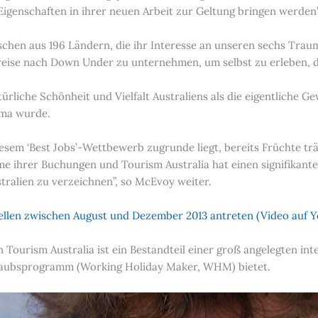
n Eigenschaften in ihrer neuen Arbeit zur Geltung bringen werden
hen aus 196 Ländern, die ihr Interesse an unseren sechs Traum
reise nach Down Under zu unternehmen, um selbst zu erleben, dass
türliche Schönheit und Vielfalt Australiens als die eigentliche
ema wurde.
iesem ‘Best Jobs’-Wettbewerb zugrunde liegt, bereits Früchte tr
e ihrer Buchungen und Tourism Australia hat einen signifikanten
ralien zu verzeichnen”, so McEvoy weiter.
ellen zwischen August und Dezember 2013 antreten (Video auf Y
 Tourism Australia ist ein Bestandteil einer groß angelegten i
urlaubsprogramm (Working Holiday Maker, WHM) bietet.