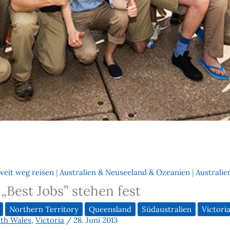
weit weg reisen
|
Australien & Neuseeland & Ozeanien
|
Australie
„Best Jobs” stehen fest
Northern Territory
Queensland
Südaustralien
Victori
th Wales
,
Victoria
/
28. Juni 2013