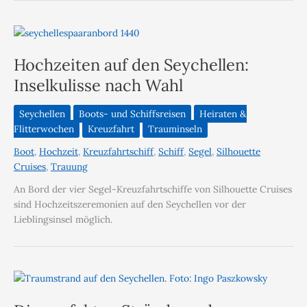
Hochzeiten auf den Seychellen:
Inselkulisse nach Wahl
Seychellen
Boots- und Schiffsreisen
Heiraten &
Flitterwochen
Kreuzfahrt
Trauminseln
Boot
,
Hochzeit
,
Kreuzfahrtschiff
,
Schiff
,
Segel
,
Silhouette
Cruises
,
Trauung
An Bord der vier Segel-Kreuzfahrtschiffe von Silhouette Cruises
sind Hochzeitszeremonien auf den Seychellen vor der
Lieblingsinsel möglich.