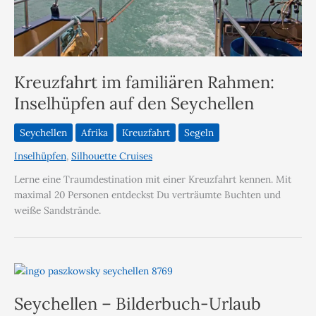
Kreuzfahrt im familiären Rahmen:
Inselhüpfen auf den Seychellen
Seychellen
Afrika
Kreuzfahrt
Segeln
Inselhüpfen
,
Silhouette Cruises
Lerne eine Traumdestination mit einer Kreuzfahrt kennen. Mit
maximal 20 Personen entdeckst Du verträumte Buchten und
weiße Sandstrände.
Seychellen – Bilderbuch-Urlaub