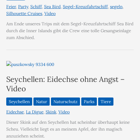
Feier
,
Party
,
Schiff
,
Sea Bird
,
Segel-Kreuzfahrtschiff
,
segeln
,
Silhouette Cruises
,
Video
Am Ende unseres Trips mit dem Segel-Kreuzfahrtschiff Sea Bird
durch die Inner Islands gibt die Crew eine tolle Gesangseinlage
zum Abschied.
Seychellen: Eidechse ohne Angst –
Video
Seychellen
Natur
Naturschutz
Parks
Tiere
Eidechse
,
La Digue
,
Skink
,
Video
Dieser Skink auf den Seychellen hat scheinbar überhaupt keine
Scheu. Vielleicht liegt es an meinem Apfel, der ihn magisch
anzuziehen scheint.