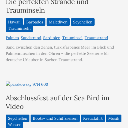
Die perfekten Strände und
Trauminseln
Hawaii
Barbados
Malediven
Seychellen
Trauminseln
Palmen
,
Sandstrand
,
Sardinien
,
Trauminsel
,
Traumstrand
Sand zwischen den Zehen, türkisfarbenes Meer im Blick und
Palmenrauschen in den Ohren – die perfekte Szenerie für
deutsche Urlauber in Sachen Traumstrand.
Abschlussfest auf der Sea Bird im
Video
Seychellen
Boots- und Schiffsreisen
Kreuzfahrt
Musik
Wasser