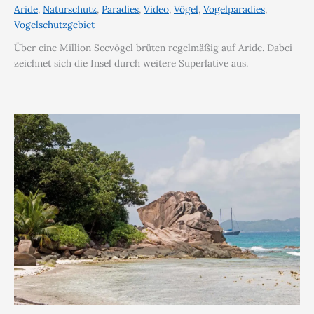
Aride
,
Naturschutz
,
Paradies
,
Video
,
Vögel
,
Vogelparadies
,
Vogelschutzgebiet
Über eine Million Seevögel brüten regelmäßig auf Aride. Dabei
zeichnet sich die Insel durch weitere Superlative aus.