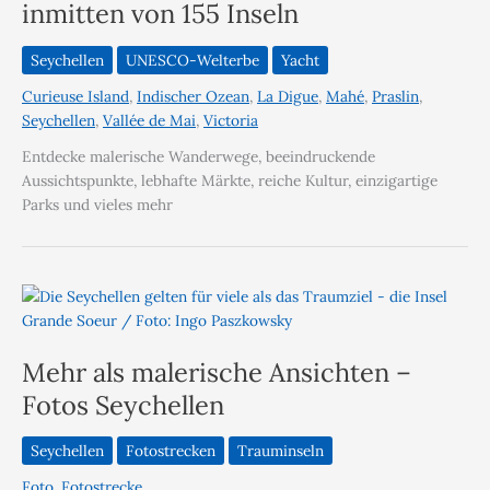
inmitten von 155 Inseln
Seychellen
UNESCO-Welterbe
Yacht
Curieuse Island
,
Indischer Ozean
,
La Digue
,
Mahé
,
Praslin
,
Seychellen
,
Vallée de Mai
,
Victoria
Entdecke malerische Wanderwege, beeindruckende
Aussichtspunkte, lebhafte Märkte, reiche Kultur, einzigartige
Parks und vieles mehr
Mehr als malerische Ansichten –
Fotos Seychellen
Seychellen
Fotostrecken
Trauminseln
Foto
,
Fotostrecke