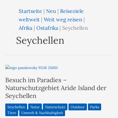
Startseite
|
Neu
|
Reiseziele
weltweit
|
Weit weg reisen
|
Afrika
|
Ostafrika
|
Seychellen
Seychellen
Besuch im Paradies –
Naturschutzgebiet Aride Island der
Seychellen
Seychellen
Natur
Naturschutz
Outdoor
Parks
Tiere
Umwelt & Nachhaltigkeit