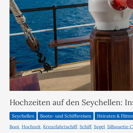
Hochzeiten auf den Seychellen: In
Seychellen
Boots- und Schiffsreisen
Heiraten & Flitt
Boot
,
Hochzeit
,
Kreuzfahrtschiff
,
Schiff
,
Segel
,
Silhouette C