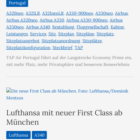
Portugal
A320neo
,
A321LR
,
A321neoLR
,
A330-900neo
,
A330neo
,
Airbus
,
Airbus A320neo
,
Airbus A330
,
Airbus A330-900neo
,
Airbus
A330neo
,
Airbus A340
,
Bestuhlung
,
Fluggesellschaft
,
Kabine
,
Leistungen
,
Services
,
Sitz
,
Sitzplan
,
Sitzpläne
,
Sitzplatz
,
Sitzplatzangebot
,
Sitzplatzanordnung
,
Sitzplätze
,
Sitzplatzkonfiguration
,
Steckbrief
,
TAP
TAP Air Portugal führt auf der Langstrecke Economy Prime ein,
mit mehr Platz, mehr Privatsphäre und besserem Reiseerlebnis
Lufthansa mit neuer First Class ab
München
Lufthansa
A340