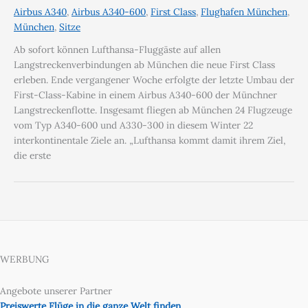
Airbus A340
,
Airbus A340-600
,
First Class
,
Flughafen München
,
München
,
Sitze
Ab sofort können Lufthansa-Fluggäste auf allen
Langstreckenverbindungen ab München die neue First Class
erleben. Ende vergangener Woche erfolgte der letzte Umbau der
First-Class-Kabine in einem Airbus A340-600 der Münchner
Langstreckenflotte. Insgesamt fliegen ab München 24 Flugzeuge
vom Typ A340-600 und A330-300 in diesem Winter 22
interkontinentale Ziele an. „Lufthansa kommt damit ihrem Ziel,
die erste
WERBUNG
Angebote unserer Partner
Preiswerte Flüge in die ganze Welt finden