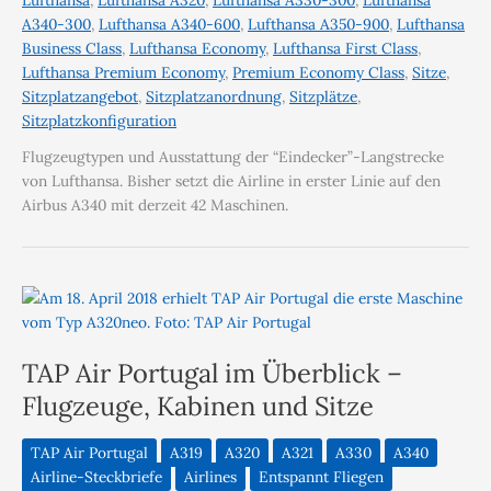
Lufthansa
,
Lufthansa A320
,
Lufthansa A330-300
,
Lufthansa
A340-300
,
Lufthansa A340-600
,
Lufthansa A350-900
,
Lufthansa
Business Class
,
Lufthansa Economy
,
Lufthansa First Class
,
Lufthansa Premium Economy
,
Premium Economy Class
,
Sitze
,
Sitzplatzangebot
,
Sitzplatzanordnung
,
Sitzplätze
,
Sitzplatzkonfiguration
Flugzeugtypen und Ausstattung der “Eindecker”-Langstrecke
von Lufthansa. Bisher setzt die Airline in erster Linie auf den
Airbus A340 mit derzeit 42 Maschinen.
TAP Air Portugal im Überblick –
Flugzeuge, Kabinen und Sitze
TAP Air Portugal
A319
A320
A321
A330
A340
Airline-Steckbriefe
Airlines
Entspannt Fliegen