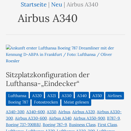
Startseite
|
Neu
|
Airbus A340
Airbus A340
Sitzplatzkonfiguration der
Lufthansa-„Eindecker“
Lufthansa
A320
A321
A330
A340
A350
Airlines
Boeing 787
Fotostrecken
Meist gelesen
A340-300
,
A340-600
,
A350
,
Airbus
,
Airbus A320
,
Airbus A330-
300
,
Airbus A330-600
,
Airbus A340
,
Airbus A350-900
,
B787-9
,
Boeing 737-700BBJ
,
Boeing 787-9
,
Business Class
,
First Class
,