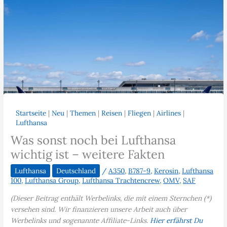
Startseite
|
Neu
|
Themen
|
Reisen
|
Fliegen
|
Airlines
|
Lufthansa
Was sonst noch bei Lufthansa
wichtig ist – weitere Fakten
Lufthansa
Deutschland
/
A350
,
B787-9
,
Kerosin
,
Lufthansa
100
,
Lufthansa Group
,
Lufthansa Trachtencrew
,
OMV
,
SAF
(Dieser Beitrag enthält Werbelinks, die mit einem Sternchen (*)
versehen sind. Wir finanzieren unsere Arbeit auch über
Werbelinks und sogenannte Affiliate-Links.
Hier erfährst Du