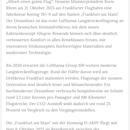
„Allzeit einen guten Flug“: Hessens Ministerpräsident Boris
Rhein am 21. Oktober 2025 am Frankfurter Flughafen eine
fabrikneue Boeing 787-9 auf den Namen „Frankfurt am Main“.
Der Dreamliner ist das erste Lufthansa Langstreckenflugzeug an
ihrem hessischen Heimatdrehkreuz mit dem neuen
Kabinenkonzept Allegris. Reisende können sich über deutlich
verbesserten Komfort in allen Reiseklassen freuen, mit
innovativen Sitzkonzepten, hochwertigen Materialien und
modernster Technologie.
Bis 2030 erwartet die Lufthansa Group 100 weitere moderne
Langstreckenflugzeuge. Rund die Hälfte davon wird am
Drehkreuz Frankfurt stationiert werden. Flugzeuge der neusten
Generation sind deutlich leiser und klimaschonender. Ein
hochmoderner Dreamliner verbraucht beispielsweise im Schnitt
rund 2,5 Liter Kerosin pro Passagier und 100 Kilometer
Flugstrecke. Der CO2-Ausstoß sinkt dadurch um rund 25
Prozent im Vergleich zu den Vorgängermodellen.
Die „Frankfurt am Main“ mit der Kennung D-ABPF fliegt seit
dem 9. Oktober 2025 im Regelbetrieb zwischen der