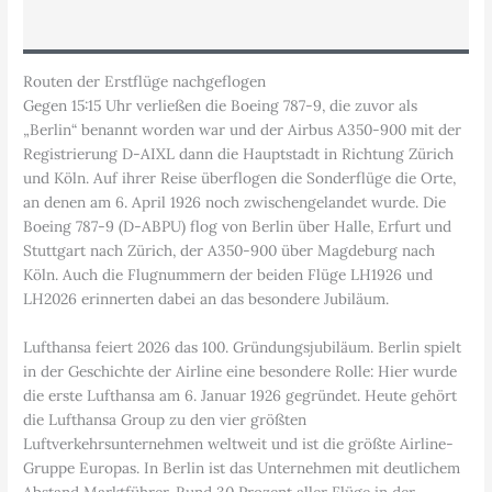
Routen der Erstflüge nachgeflogen
Gegen 15:15 Uhr verließen die Boeing 787-9, die zuvor als
„Berlin“ benannt worden war und der Airbus A350-900 mit der
Registrierung D-AIXL dann die Hauptstadt in Richtung Zürich
und Köln. Auf ihrer Reise überflogen die Sonderflüge die Orte,
an denen am 6. April 1926 noch zwischengelandet wurde. Die
Boeing 787-9 (D-ABPU) flog von Berlin über Halle, Erfurt und
Stuttgart nach Zürich, der A350-900 über Magdeburg nach
Köln. Auch die Flugnummern der beiden Flüge LH1926 und
LH2026 erinnerten dabei an das besondere Jubiläum.
Lufthansa feiert 2026 das 100. Gründungsjubiläum. Berlin spielt
in der Geschichte der Airline eine besondere Rolle: Hier wurde
die erste Lufthansa am 6. Januar 1926 gegründet. Heute gehört
die Lufthansa Group zu den vier größten
Luftverkehrsunternehmen weltweit und ist die größte Airline-
Gruppe Europas. In Berlin ist das Unternehmen mit deutlichem
Abstand Marktführer. Rund 30 Prozent aller Flüge in der