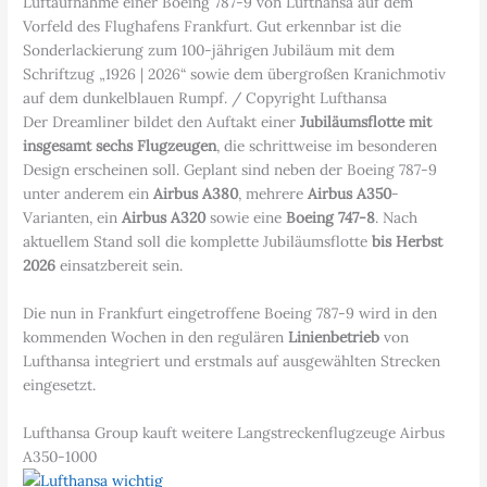
Luftaufnahme einer Boeing 787-9 von Lufthansa auf dem
Vorfeld des Flughafens Frankfurt. Gut erkennbar ist die
Sonderlackierung zum 100-jährigen Jubiläum mit dem
Schriftzug „1926 | 2026“ sowie dem übergroßen Kranichmotiv
auf dem dunkelblauen Rumpf. / Copyright Lufthansa
Der Dreamliner bildet den Auftakt einer
Jubiläumsflotte mit
insgesamt sechs Flugzeugen
, die schrittweise im besonderen
Design erscheinen soll. Geplant sind neben der Boeing 787-9
unter anderem ein
Airbus A380
, mehrere
Airbus A350
-
Varianten, ein
Airbus A320
sowie eine
Boeing 747-8
. Nach
aktuellem Stand soll die komplette Jubiläumsflotte
bis Herbst
2026
einsatzbereit sein.
Die nun in Frankfurt eingetroffene Boeing 787-9 wird in den
kommenden Wochen in den regulären
Linienbetrieb
von
Lufthansa integriert und erstmals auf ausgewählten Strecken
eingesetzt.
Lufthansa Group kauft weitere Langstreckenflugzeuge Airbus
A350-1000