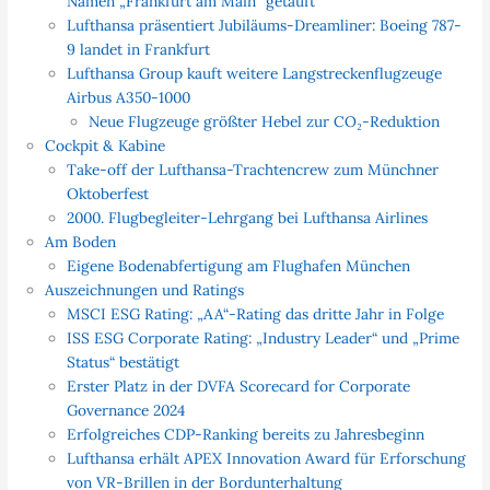
Namen „Frankfurt am Main“ getauft
Lufthansa präsentiert Jubiläums-Dreamliner: Boeing 787-
9 landet in Frankfurt
Lufthansa Group kauft weitere Langstreckenflugzeuge
Airbus A350-1000
Neue Flugzeuge größter Hebel zur CO₂-Reduktion
Cockpit & Kabine
Take-off der Lufthansa-Trachtencrew zum Münchner
Oktoberfest
2000. Flugbegleiter-Lehrgang bei Lufthansa Airlines
Am Boden
Eigene Bodenabfertigung am Flughafen München
Auszeichnungen und Ratings
MSCI ESG Rating: „AA“-Rating das dritte Jahr in Folge
ISS ESG Corporate Rating: „Industry Leader“ und „Prime
Status“ bestätigt
Erster Platz in der DVFA Scorecard for Corporate
Governance 2024
Erfolgreiches CDP-Ranking bereits zu Jahresbeginn
Lufthansa erhält APEX Innovation Award für Erforschung
von VR-Brillen in der Bordunterhaltung