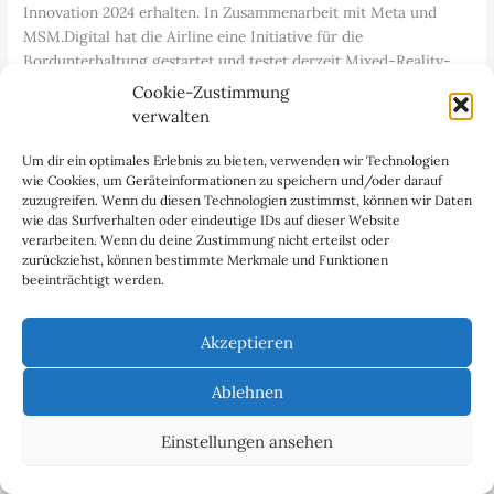
Innovation 2024 erhalten. In Zusammenarbeit mit Meta und
MSM.Digital hat die Airline eine Initiative für die
Bordunterhaltung gestartet und testet derzeit Mixed-Reality-
Technologien für Gäste.
Cookie-Zustimmung
verwalten
Lufthansa erhält APEX Innovation Award für Erforschung von
Um dir ein optimales Erlebnis zu bieten, verwenden wir Technologien
VR-Brillen in der Bordunterhaltung / Foto: Lufthansa
wie Cookies, um Geräteinformationen zu speichern und/oder darauf
zuzugreifen. Wenn du diesen Technologien zustimmst, können wir Daten
Auf allen Flügen, die mit Allegris ausgestattet sind, haben Gäste
wie das Surfverhalten oder eindeutige IDs auf dieser Website
der Business Class Suite nun die Möglichkeit, die Brillen zu
verarbeiten. Wenn du deine Zustimmung nicht erteilst oder
benutzen und Rückmeldung zu geben, was ihnen besonders gut
zurückziehst, können bestimmte Merkmale und Funktionen
gefallen hat. Mit der neuesten Generation hochmoderner VR-
beeinträchtigt werden.
Brillen bietet Lufthansa exklusiv als einzige Airline weltweit
Inhalte wie fesselnde Filme im Kino-Stil, ansprechende VR-
Akzeptieren
360-Grad-Reise-Podcasts, interaktive Spiele und beruhigende
Entspannungsübungen.
Ablehnen
Einstellungen ansehen
Auf allen Flügen, die mit Allegris ausgestattet sind, haben Gäste
der Business Class Suite nun die Möglichkeit, die Brillen zu