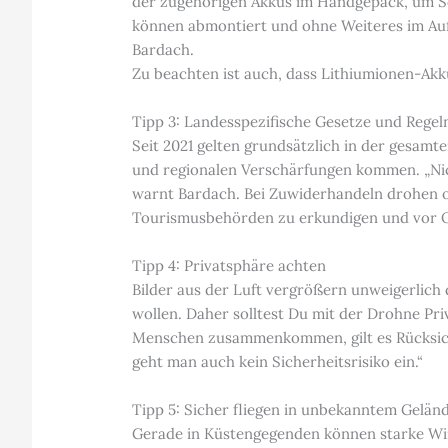
der zugehörigen Akkus im Handgepäck, um 
können abmontiert und ohne Weiteres im Aufg
Bardach.
Zu beachten ist auch, dass Lithiumionen-Akk
Tipp 3: Landesspezifische Gesetze und Regel
Seit 2021 gelten grundsätzlich in der gesa
und regionalen Verschärfungen kommen. „Nich
warnt Bardach. Bei Zuwiderhandeln drohen of
Tourismusbehörden zu erkundigen und vor Or
Tipp 4: Privatsphäre achten
Bilder aus der Luft vergrößern unweigerlich d
wollen. Daher solltest Du mit der Drohne Pr
Menschen zusammenkommen, gilt es Rücksicht
geht man auch kein Sicherheitsrisiko ein.“
Tipp 5: Sicher fliegen in unbekanntem Gelän
Gerade in Küstengegenden können starke Wind