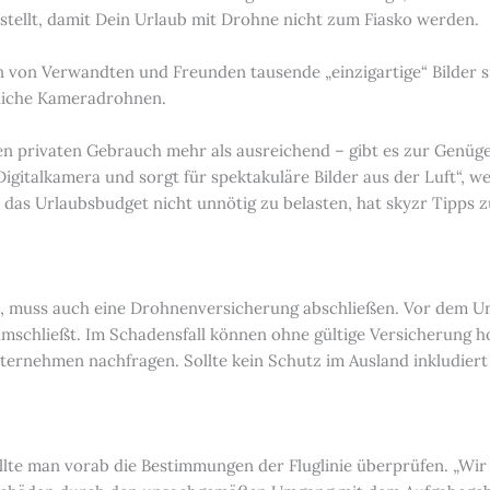
tellt, damit Dein Urlaub mit Drohne nicht zum Fiasko werden.
von Verwandten und Freunden tausende „einzigartige“ Bilder si
dliche Kameradrohnen.
en privaten Gebrauch mehr als ausreichend – gibt es zur Genüge.
gitalkamera und sorgt für spektakuläre Bilder aus der Luft“, 
nd das Urlaubsbudget nicht unnötig zu belasten, hat skyzr Tipp
t, muss auch eine Drohnenversicherung abschließen. Vor dem Url
schließt. Im Schadensfall können ohne gültige Versicherung ho
rnehmen nachfragen. Sollte kein Schutz im Ausland inkludiert s
lte man vorab die Bestimmungen der Fluglinie überprüfen. „Wi