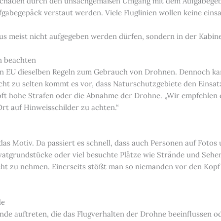
Schäden durch den unsachgemäßen Umgang mit dem Aufgabegebäc
abegepäck verstaut werden. Viele Fluglinien wollen keine einsa
us meist nicht aufgegeben werden dürfen, sondern in der Kabin
n beachten
mten EU dieselben Regeln zum Gebrauch von Drohnen. Dennoch ka
t zu selten kommt es vor, dass Naturschutzgebiete den Einsat
t hohe Strafen oder die Abnahme der Drohne. „Wir empfehlen da
t auf Hinweisschilder zu achten.“
as Motiv. Da passiert es schnell, dass auch Personen auf Fotos un
ivatgrundstücke oder viel besuchte Plätze wie Strände und Seh
 zu nehmen. Einerseits stößt man so niemanden vor den Kopf 
de
e auftreten, die das Flugverhalten der Drohne beeinflussen od