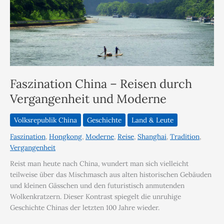
Faszination China – Reisen durch
Vergangenheit und Moderne
Volksrepublik China
Geschichte
Land & Leute
Faszination
,
Hongkong
,
Moderne
,
Reise
,
Shanghai
,
Tradition
,
Vergangenheit
Reist man heute nach China, wundert man sich vielleicht
teilweise über das Mischmasch aus alten historischen Gebäuden
und kleinen Gässchen und den futuristisch anmutenden
Wolkenkratzern. Dieser Kontrast spiegelt die unruhige
Geschichte Chinas der letzten 100 Jahre wieder.