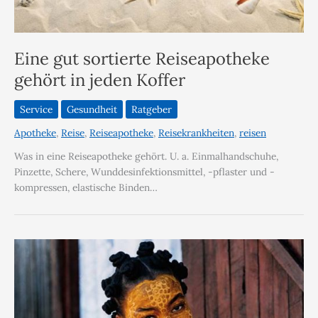
Eine gut sortierte Reiseapotheke
gehört in jeden Koffer
Service
Gesundheit
Ratgeber
Apotheke
,
Reise
,
Reiseapotheke
,
Reisekrankheiten
,
reisen
Was in eine Reiseapotheke gehört. U. a. Einmalhandschuhe,
Pinzette, Schere, Wunddesinfektionsmittel, -pflaster und -
kompressen, elastische Binden…