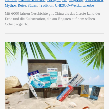
CAISSA
,
CAISSA Touristic
,
Chengdu
,
Dai
,
Jinghong
,
Minoritäten
,
Mythos
,
Reise
,
Süden
,
Tradition
,
UNESCO-Weltkulturerbe
Mit 6000 Jahren Geschichte gilt China als das älteste Land der
Erde und die Kulturnation, die am längsten auf dem selben
Gebiet regierte.