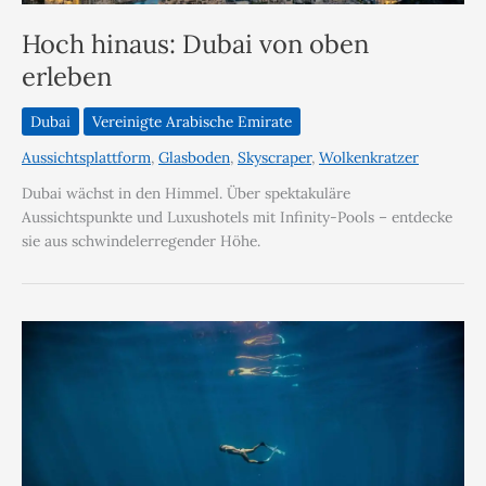
Hoch hinaus: Dubai von oben
erleben
Dubai
Vereinigte Arabische Emirate
Aussichtsplattform
,
Glasboden
,
Skyscraper
,
Wolkenkratzer
Dubai wächst in den Himmel. Über spektakuläre
Aussichtspunkte und Luxushotels mit Infinity-Pools – entdecke
sie aus schwindelerregender Höhe.