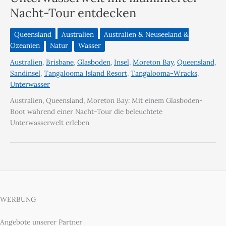
Nacht-Tour entdecken
Queensland
Australien
Australien & Neuseeland &
Ozeanien
Natur
Wasser
Australien
,
Brisbane
,
Glasboden
,
Insel
,
Moreton Bay
,
Queensland
,
Sandinsel
,
Tangalooma Island Resort
,
Tangalooma-Wracks
,
Unterwasser
Australien, Queensland, Moreton Bay: Mit einem Glasboden-
Boot während einer Nacht-Tour die beleuchtete
Unterwasserwelt erleben
WERBUNG
Angebote unserer Partner