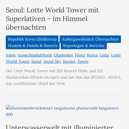
Seoul: Lotte World Tower mit
Superlativen – im Himmel
übernachten
Republik Korea (Südkorea)
Außergewöhnlich Übernachten
Hostels & Hotels & Resorts
Reportagen & Berichte
Asien
,
Aussichtsplattform
,
Glasboden
,
Hotel
,
Korea
,
Lotte
,
Lotte
World Tower
,
Seoul
,
Seoul Sky
,
Signiel
,
Tower
Der Lotte World Tower mit 555 Metern Höhe und 123
Stockwerken öffnete im April und mit ihm das SIGNIEL SEOUL,
das zweithöchste Hotel der Welt.
Unterwasserwelt mit illuminierter