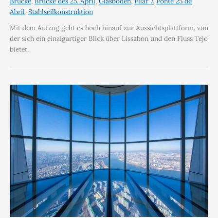
Brücke
,
Brücke des 25. April
,
Glasboden
,
Pilar 7
,
Ponte 25 de
Abril
,
Stahlseilkonstruktion
Mit dem Aufzug geht es hoch hinauf zur Aussichtsplattform, von
der sich ein einzigartiger Blick über Lissabon und den Fluss Tejo
bietet.