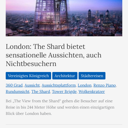
London: The Shard bietet
sensationelle Aussichten, auch
Nichtbesuchern
Vereinigtes Königreich
Architektur
Städtereisen
360 Grad
,
Aussicht
,
Aussichtsplattform
,
London
,
Renzo Piano
,
Rundumsicht
,
The Shard
,
Tower Brigde
,
Wolkenkratzer
Bei „The View from the Shard“ gehen die Besucher auf eine
Reise in bis 244 Meter Höhe und werden einen einzigartigen
Blick über London haben.