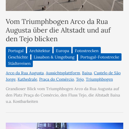
Vom Triumphbogen Arco da Rua
Augusta über die Altstadt und auf
den Tejo blicken
Portugal
Architektur
Europa
Fotostrecken
Geschichte
Lissabon & Umgebung
Portugal-Fotostrecke
Städtereisen
Arco da Rua Augusta
,
Aussichtsplattform
,
Baixa
,
Castelo de São
Jorge
,
Kathedrale
,
Praça do Comércio
,
Tejo
,
Triumphbogen
Grandioser Blick vom Triumphbogen Arco da Rua Augusta auf
den Platz Praça do Comércio, den Fluss Tejo, die Altstadt Baixa
u.a. Kostbarkeiten