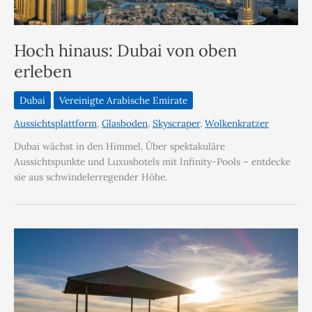
Hoch hinaus: Dubai von oben
erleben
Dubai
Vereinigte Arabische Emirate
Aussichtsplattform
,
Glasboden
,
Skyscraper
,
Wolkenkratzer
Dubai wächst in den Himmel. Über spektakuläre
Aussichtspunkte und Luxushotels mit Infinity-Pools – entdecke
sie aus schwindelerregender Höhe.