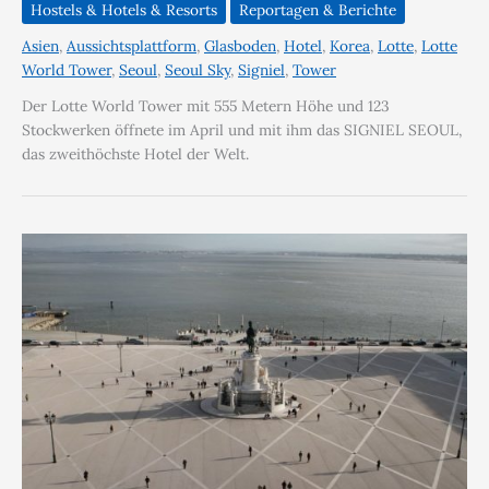
Hostels & Hotels & Resorts
Reportagen & Berichte
Asien
,
Aussichtsplattform
,
Glasboden
,
Hotel
,
Korea
,
Lotte
,
Lotte
World Tower
,
Seoul
,
Seoul Sky
,
Signiel
,
Tower
Der Lotte World Tower mit 555 Metern Höhe und 123
Stockwerken öffnete im April und mit ihm das SIGNIEL SEOUL,
das zweithöchste Hotel der Welt.