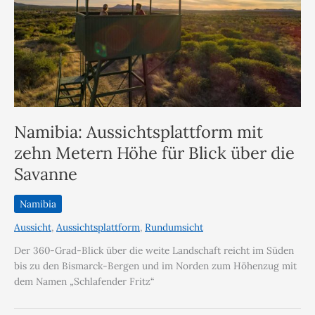
Namibia: Aussichtsplattform mit
zehn Metern Höhe für Blick über die
Savanne
Namibia
Aussicht
,
Aussichtsplattform
,
Rundumsicht
Der 360-Grad-Blick über die weite Landschaft reicht im Süden
bis zu den Bismarck-Bergen und im Norden zum Höhenzug mit
dem Namen „Schlafender Fritz“