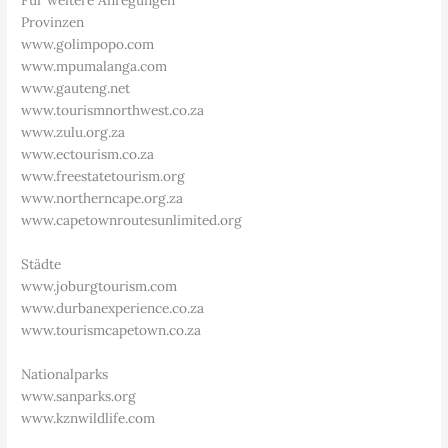
Für weitere Anregungen
Provinzen
www.golimpopo.com
www.mpumalanga.com
www.gauteng.net
www.tourismnorthwest.co.za
www.zulu.org.za
www.ectourism.co.za
www.freestatetourism.org
www.northerncape.org.za
www.capetownroutesunlimited.org
Städte
www.joburgtourism.com
www.durbanexperience.co.za
www.tourismcapetown.co.za
Nationalparks
www.sanparks.org
www.kznwildlife.com