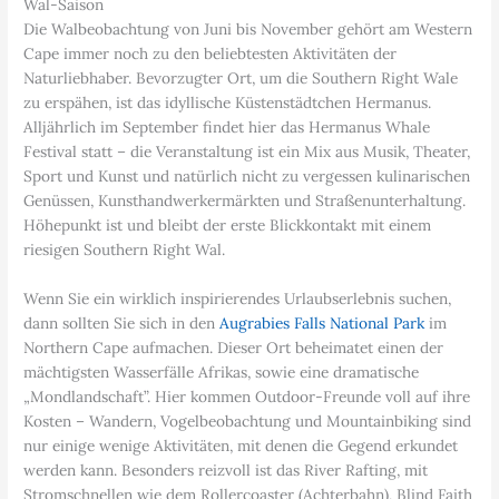
Wal-Saison
Die Walbeobachtung von Juni bis November gehört am Western
Cape immer noch zu den beliebtesten Aktivitäten der
Naturliebhaber. Bevorzugter Ort, um die Southern Right Wale
zu erspähen, ist das idyllische Küstenstädtchen Hermanus.
Alljährlich im September findet hier das Hermanus Whale
Festival statt – die Veranstaltung ist ein Mix aus Musik, Theater,
Sport und Kunst und natürlich nicht zu vergessen kulinarischen
Genüssen, Kunsthandwerkermärkten und Straßenunterhaltung.
Höhepunkt ist und bleibt der erste Blickkontakt mit einem
riesigen Southern Right Wal.
Wenn Sie ein wirklich inspirierendes Urlaubserlebnis suchen,
dann sollten Sie sich in den
Augrabies Falls National Park
im
Northern Cape aufmachen. Dieser Ort beheimatet einen der
mächtigsten Wasserfälle Afrikas, sowie eine dramatische
„Mondlandschaft”. Hier kommen Outdoor-Freunde voll auf ihre
Kosten – Wandern, Vogelbeobachtung und Mountainbiking sind
nur einige wenige Aktivitäten, mit denen die Gegend erkundet
werden kann. Besonders reizvoll ist das River Rafting, mit
Stromschnellen wie dem Rollercoaster (Achterbahn), Blind Faith