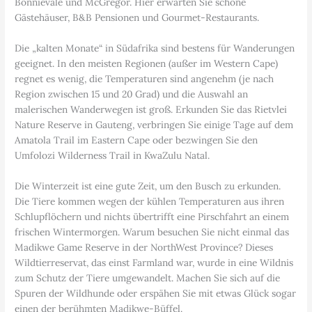
Bonnievale und McGregor. Hier erwarten Sie schöne
Gästehäuser, B&B Pensionen und Gourmet-Restaurants.
Die „kalten Monate“ in Südafrika sind bestens für Wanderungen
geeignet. In den meisten Regionen (außer im Western Cape)
regnet es wenig, die Temperaturen sind angenehm (je nach
Region zwischen 15 und 20 Grad) und die Auswahl an
malerischen Wanderwegen ist groß. Erkunden Sie das Rietvlei
Nature Reserve in Gauteng, verbringen Sie einige Tage auf dem
Amatola Trail im Eastern Cape oder bezwingen Sie den
Umfolozi Wilderness Trail in KwaZulu Natal.
Die Winterzeit ist eine gute Zeit, um den Busch zu erkunden.
Die Tiere kommen wegen der kühlen Temperaturen aus ihren
Schlupflöchern und nichts übertrifft eine Pirschfahrt an einem
frischen Wintermorgen. Warum besuchen Sie nicht einmal das
Madikwe Game Reserve in der NorthWest Province? Dieses
Wildtierreservat, das einst Farmland war, wurde in eine Wildnis
zum Schutz der Tiere umgewandelt. Machen Sie sich auf die
Spuren der Wildhunde oder erspähen Sie mit etwas Glück sogar
einen der berühmten Madikwe-Büffel.