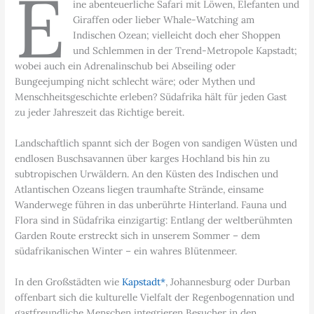
E
ine abenteuerliche Safari mit Löwen, Elefanten und
Giraffen oder lieber Whale-Watching am
Indischen Ozean; vielleicht doch eher Shoppen
und Schlemmen in der Trend-Metropole Kapstadt;
wobei auch ein Adrenalinschub bei Abseiling oder
Bungeejumping nicht schlecht wäre; oder Mythen und
Menschheitsgeschichte erleben? Südafrika hält für jeden Gast
zu jeder Jahreszeit das Richtige bereit.
Landschaftlich spannt sich der Bogen von sandigen Wüsten und
endlosen Buschsavannen über karges Hochland bis hin zu
subtropischen Urwäldern. An den Küsten des Indischen und
Atlantischen Ozeans liegen traumhafte Strände, einsame
Wanderwege führen in das unberührte Hinterland. Fauna und
Flora sind in Südafrika einzigartig: Entlang der weltberühmten
Garden Route erstreckt sich in unserem Sommer – dem
südafrikanischen Winter – ein wahres Blütenmeer.
In den Großstädten wie
Kapstadt*
, Johannesburg oder Durban
offenbart sich die kulturelle Vielfalt der Regenbogennation und
gastfreundliche Menschen integrieren Besucher in den