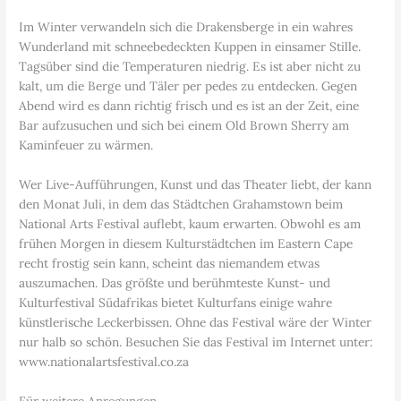
Im Winter verwandeln sich die Drakensberge in ein wahres
Wunderland mit schneebedeckten Kuppen in einsamer Stille.
Tagsüber sind die Temperaturen niedrig. Es ist aber nicht zu
kalt, um die Berge und Täler per pedes zu entdecken. Gegen
Abend wird es dann richtig frisch und es ist an der Zeit, eine
Bar aufzusuchen und sich bei einem Old Brown Sherry am
Kaminfeuer zu wärmen.
Wer Live-Aufführungen, Kunst und das Theater liebt, der kann
den Monat Juli, in dem das Städtchen Grahamstown beim
National Arts Festival auflebt, kaum erwarten. Obwohl es am
frühen Morgen in diesem Kulturstädtchen im Eastern Cape
recht frostig sein kann, scheint das niemandem etwas
auszumachen. Das größte und berühmteste Kunst- und
Kulturfestival Südafrikas bietet Kulturfans einige wahre
künstlerische Leckerbissen. Ohne das Festival wäre der Winter
nur halb so schön. Besuchen Sie das Festival im Internet unter:
www.nationalartsfestival.co.za