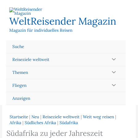
Zum
Inhalt
springen
WeltReisender Magazin
Magazin für individuelles Reisen
Suche
Reiseziele weltweit
Themen
Fliegen
Anzeigen
Startseite
|
Neu
|
Reiseziele weltweit
|
Weit weg reisen
|
Afrika
|
Südliches Afrika
|
Südafrika
Südafrika zu jeder Jahreszeit