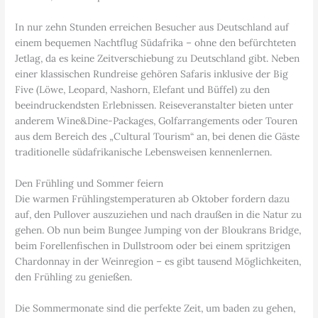
In nur zehn Stunden erreichen Besucher aus Deutschland auf
einem bequemen Nachtflug Südafrika – ohne den befürchteten
Jetlag, da es keine Zeitverschiebung zu Deutschland gibt. Neben
einer klassischen Rundreise gehören Safaris inklusive der Big
Five (Löwe, Leopard, Nashorn, Elefant und Büffel) zu den
beeindruckendsten Erlebnissen. Reiseveranstalter bieten unter
anderem Wine&Dine-Packages, Golfarrangements oder Touren
aus dem Bereich des „Cultural Tourism“ an, bei denen die Gäste
traditionelle südafrikanische Lebensweisen kennenlernen.
Den Frühling und Sommer feiern
Die warmen Frühlingstemperaturen ab Oktober fordern dazu
auf, den Pullover auszuziehen und nach draußen in die Natur zu
gehen. Ob nun beim Bungee Jumping von der Bloukrans Bridge,
beim Forellenfischen in Dullstroom oder bei einem spritzigen
Chardonnay in der Weinregion – es gibt tausend Möglichkeiten,
den Frühling zu genießen.
Die Sommermonate sind die perfekte Zeit, um baden zu gehen,