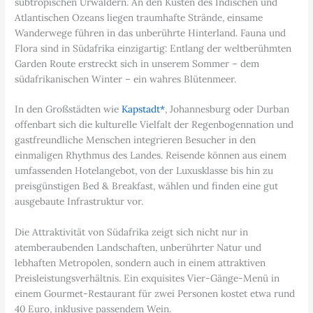
subtropischen Urwäldern. An den Küsten des Indischen und
Atlantischen Ozeans liegen traumhafte Strände, einsame
Wanderwege führen in das unberührte Hinterland. Fauna und
Flora sind in Südafrika einzigartig: Entlang der weltberühmten
Garden Route erstreckt sich in unserem Sommer – dem
südafrikanischen Winter – ein wahres Blütenmeer.
In den Großstädten wie
Kapstadt*
, Johannesburg oder Durban
offenbart sich die kulturelle Vielfalt der Regenbogennation und
gastfreundliche Menschen integrieren Besucher in den
einmaligen Rhythmus des Landes. Reisende können aus einem
umfassenden Hotelangebot, von der Luxusklasse bis hin zu
preisgünstigen Bed & Breakfast, wählen und finden eine gut
ausgebaute Infrastruktur vor.
Die Attraktivität von Südafrika zeigt sich nicht nur in
atemberaubenden Landschaften, unberührter Natur und
lebhaften Metropolen, sondern auch in einem attraktiven
Preisleistungsverhältnis. Ein exquisites Vier-Gänge-Menü in
einem Gourmet-Restaurant für zwei Personen kostet etwa rund
40 Euro, inklusive passendem Wein.