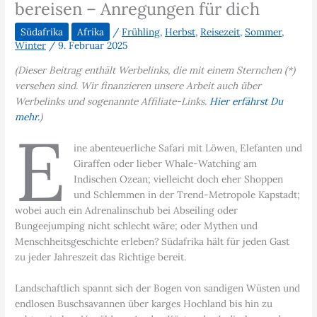
bereisen – Anregungen für dich
Südafrika
Afrika
/
Frühling
,
Herbst
,
Reisezeit
,
Sommer
,
Winter
/
9. Februar 2025
(Dieser Beitrag enthält Werbelinks, die mit einem Sternchen (*)
versehen sind. Wir finanzieren unsere Arbeit auch über
Werbelinks und sogenannte Affiliate-Links.
Hier erfährst Du
mehr.
)
E
ine abenteuerliche Safari mit Löwen, Elefanten und
Giraffen oder lieber Whale-Watching am
Indischen Ozean; vielleicht doch eher Shoppen
und Schlemmen in der Trend-Metropole Kapstadt;
wobei auch ein Adrenalinschub bei Abseiling oder
Bungeejumping nicht schlecht wäre; oder Mythen und
Menschheitsgeschichte erleben? Südafrika hält für jeden Gast
zu jeder Jahreszeit das Richtige bereit.
Landschaftlich spannt sich der Bogen von sandigen Wüsten und
endlosen Buschsavannen über karges Hochland bis hin zu