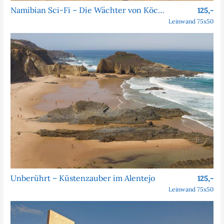
Namibian Sci-Fi – Die Wächter von Köcher Prime
125,-
Leinwand 75x50
Unberührt – Küstenzauber im Alentejo
125,-
Leinwand 75x50