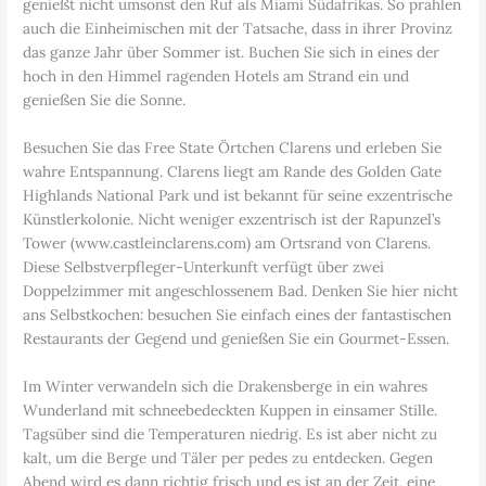
genießt nicht umsonst den Ruf als Miami Südafrikas. So prahlen
auch die Einheimischen mit der Tatsache, dass in ihrer Provinz
das ganze Jahr über Sommer ist. Buchen Sie sich in eines der
hoch in den Himmel ragenden Hotels am Strand ein und
genießen Sie die Sonne.
Besuchen Sie das Free State Örtchen Clarens und erleben Sie
wahre Entspannung. Clarens liegt am Rande des Golden Gate
Highlands National Park und ist bekannt für seine exzentrische
Künstlerkolonie. Nicht weniger exzentrisch ist der Rapunzel’s
Tower (www.castleinclarens.com) am Ortsrand von Clarens.
Diese Selbstverpfleger-Unterkunft verfügt über zwei
Doppelzimmer mit angeschlossenem Bad. Denken Sie hier nicht
ans Selbstkochen: besuchen Sie einfach eines der fantastischen
Restaurants der Gegend und genießen Sie ein Gourmet-Essen.
Im Winter verwandeln sich die Drakensberge in ein wahres
Wunderland mit schneebedeckten Kuppen in einsamer Stille.
Tagsüber sind die Temperaturen niedrig. Es ist aber nicht zu
kalt, um die Berge und Täler per pedes zu entdecken. Gegen
Abend wird es dann richtig frisch und es ist an der Zeit, eine