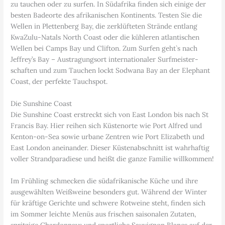
zu tauchen oder zu surfen. In Südafrika finden sich einige der
besten Badeorte des afrikanischen Kontinents. Testen Sie die
Wellen in Plettenberg Bay, die zerklüfteten Strände entlang
KwaZulu-Natals North Coast oder die kühleren atlantischen
Wellen bei Camps Bay und Clifton. Zum Surfen geht`s nach
Jeffrey’s Bay – Austragungsort internationaler Surfmeister-
schaften und zum Tauchen lockt Sodwana Bay an der Elephant
Coast, der perfekte Tauchspot.
Die Sunshine Coast
Die Sunshine Coast erstreckt sich von East London bis nach St
Francis Bay. Hier reihen sich Küstenorte wie Port Alfred und
Kenton-on-Sea sowie urbane Zentren wie Port Elizabeth und
East London aneinander. Dieser Küstenabschnitt ist wahrhaftig
voller Strandparadiese und heißt die ganze Familie willkommen!
Im Frühling schmecken die südafrikanische Küche und ihre
ausgewählten Weißweine besonders gut. Während der Winter
für kräftige Gerichte und schwere Rotweine steht, finden sich
im Sommer leichte Menüs aus frischen saisonalen Zutaten,
spritzige Chardonnays und sportliche Sauvignon Blancs auf der