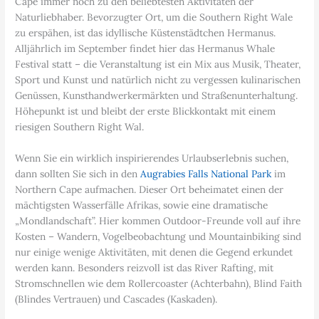
Cape immer noch zu den beliebtesten Aktivitäten der
Naturliebhaber. Bevorzugter Ort, um die Southern Right Wale
zu erspähen, ist das idyllische Küstenstädtchen Hermanus.
Alljährlich im September findet hier das Hermanus Whale
Festival statt – die Veranstaltung ist ein Mix aus Musik, Theater,
Sport und Kunst und natürlich nicht zu vergessen kulinarischen
Genüssen, Kunsthandwerkermärkten und Straßenunterhaltung.
Höhepunkt ist und bleibt der erste Blickkontakt mit einem
riesigen Southern Right Wal.
Wenn Sie ein wirklich inspirierendes Urlaubserlebnis suchen,
dann sollten Sie sich in den
Augrabies Falls National Park
im
Northern Cape aufmachen. Dieser Ort beheimatet einen der
mächtigsten Wasserfälle Afrikas, sowie eine dramatische
„Mondlandschaft”. Hier kommen Outdoor-Freunde voll auf ihre
Kosten – Wandern, Vogelbeobachtung und Mountainbiking sind
nur einige wenige Aktivitäten, mit denen die Gegend erkundet
werden kann. Besonders reizvoll ist das River Rafting, mit
Stromschnellen wie dem Rollercoaster (Achterbahn), Blind Faith
(Blindes Vertrauen) und Cascades (Kaskaden).