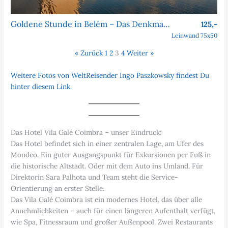
Goldene Stunde in Belém – Das Denkmal der Entdeckungen
125,-
Leinwand 75x50
« Zurück
1
2
3
4
Weiter »
Weitere Fotos von WeltReisender Ingo Paszkowsky findest Du
hinter diesem Link.
Das Hotel Vila Galé Coimbra – unser Eindruck:
Das Hotel befindet sich in einer zentralen Lage, am Ufer des
Mondeo. Ein guter Ausgangspunkt für Exkursionen per Fuß in
die historische Altstadt. Oder mit dem Auto ins Umland. Für
Direktorin Sara Palhota und Team steht die Service-
Orientierung an erster Stelle.
Das Vila Galé Coimbra ist ein modernes Hotel, das über alle
Annehmlichkeiten – auch für einen längeren Aufenthalt verfügt,
wie Spa, Fitnessraum und großer Außenpool. Zwei Restaurants