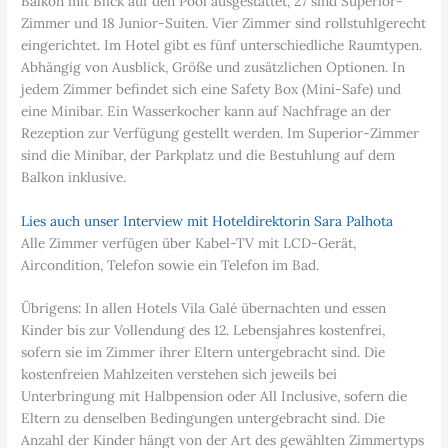
Balkon mit Blick auf den Pool ausgestattet, 27 sind Superior-
Zimmer und 18 Junior-Suiten. Vier Zimmer sind rollstuhlgerecht
eingerichtet. Im Hotel gibt es fünf unterschiedliche Raumtypen.
Abhängig von Ausblick, Größe und zusätzlichen Optionen. In
jedem Zimmer befindet sich eine Safety Box (Mini-Safe) und
eine Minibar. Ein Wasserkocher kann auf Nachfrage an der
Rezeption zur Verfügung gestellt werden. Im Superior-Zimmer
sind die Minibar, der Parkplatz und die Bestuhlung auf dem
Balkon inklusive.
Lies auch unser Interview mit Hoteldirektorin Sara Palhota
Alle Zimmer verfügen über Kabel-TV mit LCD-Gerät,
Aircondition, Telefon sowie ein Telefon im Bad.
Übrigens: In allen Hotels Vila Galé übernachten und essen
Kinder bis zur Vollendung des 12. Lebensjahres kostenfrei,
sofern sie im Zimmer ihrer Eltern untergebracht sind. Die
kostenfreien Mahlzeiten verstehen sich jeweils bei
Unterbringung mit Halbpension oder All Inclusive, sofern die
Eltern zu denselben Bedingungen untergebracht sind. Die
Anzahl der Kinder hängt von der Art des gewählten Zimmertyps