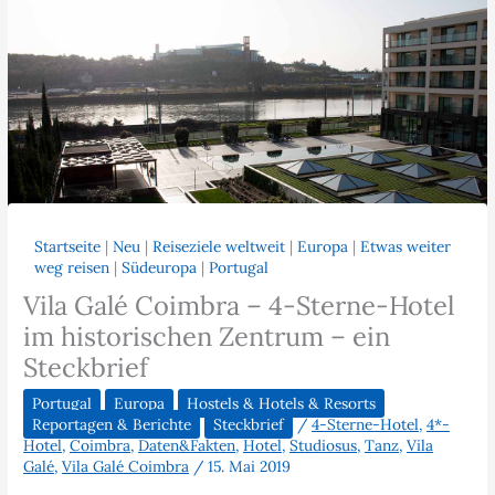
Startseite
|
Neu
|
Reiseziele weltweit
|
Europa
|
Etwas weiter
weg reisen
|
Südeuropa
|
Portugal
Vila Galé Coimbra – 4-Sterne-Hotel
im historischen Zentrum – ein
Steckbrief
Portugal
Europa
Hostels & Hotels & Resorts
Reportagen & Berichte
Steckbrief
/
4-Sterne-Hotel
,
4*-
Hotel
,
Coimbra
,
Daten&Fakten
,
Hotel
,
Studiosus
,
Tanz
,
Vila
Galé
,
Vila Galé Coimbra
/
15. Mai 2019