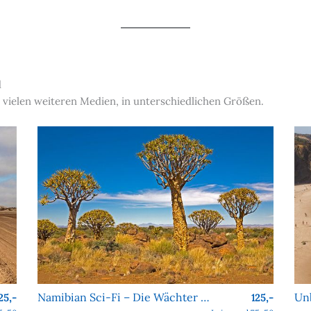
d
 vielen weiteren Medien, in unterschiedlichen Größen.
Namibian Sci-Fi – Die Wächter von Köcher Prime
25,-
125,-