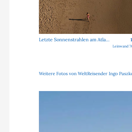
Letzte Sonnenstrahlen am Atlantik
Leinwand 7
Weitere Fotos von WeltReisender Ingo Paszko