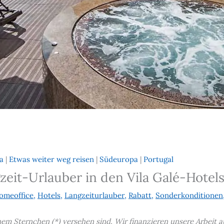
a
|
Etwas weiter weg reisen
|
Südeuropa
|
Portugal
zeit-Urlauber in den Vila Galé-Hotel
omeoffice
,
Hotels
,
Langzeiturlauber
,
Rabatt
,
Sonderkonditionen
einem Sternchen (*) versehen sind. Wir finanzieren unsere Arbei