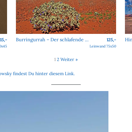
Burringurrah – Der schlafende Riese des Outbacks
115,-
125,-
0x45
Leinwand 75x50
1
2
Weiter »
wsky findest Du hinter diesem Link.