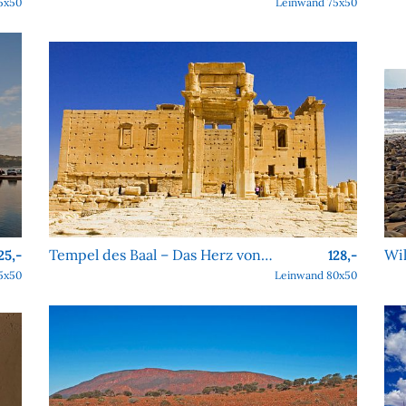
5x50
Leinwand 75x50
Tempel des Baal – Das Herz von Palmyra
25,-
128,-
5x50
Leinwand 80x50