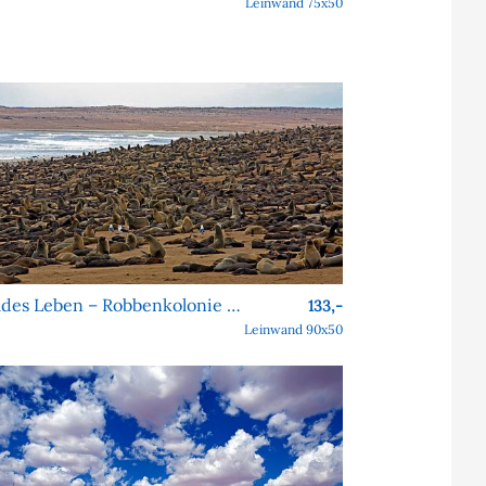
Leinwand 75x50
Wildes Leben – Robbenkolonie am Cape Cross
133,-
Leinwand 90x50