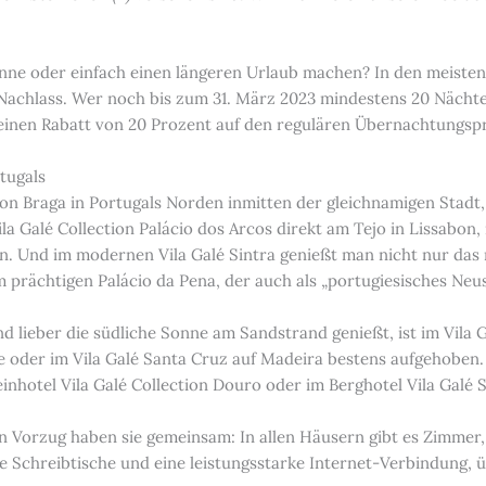
nne oder einfach einen längeren Urlaub machen? In den meisten 
 Nachlass. Wer noch bis zum 31. März 2023 mindestens 20 Nächt
inen Rabatt von 20 Prozent auf den regulären Übernachtungspr
tugals
ion Braga in Portugals Norden inmitten der gleichnamigen Stadt, 
ila Galé Collection Palácio dos Arcos direkt am Tejo in Lissabon
en. Und im modernen Vila Galé Sintra genießt man nicht nur da
m prächtigen Palácio da Pena, der auch als „portugiesisches Neu
 lieber die südliche Sonne am Sandstrand genießt, ist im Vila G
ve oder im Vila Galé Santa Cruz auf Madeira bestens aufgehoben
nhotel Vila Galé Collection Douro oder im Berghotel Vila Galé Se
n Vorzug haben sie gemeinsam: In allen Häusern gibt es Zimmer, 
 Schreibtische und eine leistungsstarke Internet-Verbindung, ü