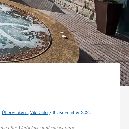
s
,
Überwintern
,
Vila Galé
/
19. November 2022
t auch über Werbelinks und sogenannte