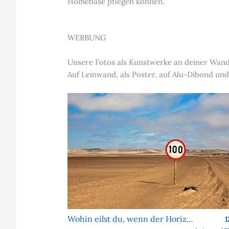
Homebase pflegen können.
WERBUNG
Unsere Fotos als Kunstwerke an deiner Wan
Auf Leinwand, als Poster, auf Alu-Dibond und
Wohin eilst du, wenn der Horizont sich nie nähert?
1