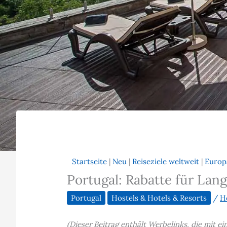
Startseite
|
Neu
|
Reiseziele weltweit
|
Europ
Portugal: Rabatte für Lang
Portugal
Hostels & Hotels & Resorts
/
H
(Dieser Beitrag enthält Werbelinks, die mit 