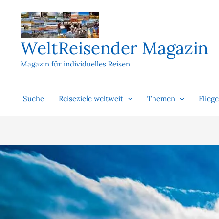
Zum
Inhalt
springen
WeltReisender Magazin
Magazin für individuelles Reisen
Suche
Reiseziele weltweit
Themen
Flieg