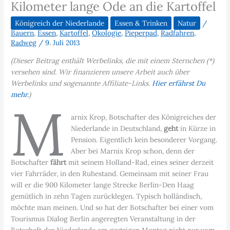
Kilometer lange Ode an die Kartoffel
Königreich der Niederlande
Essen & Trinken
Natur
/
Bauern
,
Essen
,
Kartoffel
,
Ökologie
,
Pieperpad
,
Radfahren
,
Radweg
/
9. Juli 2013
(Dieser Beitrag enthält Werbelinks, die mit einem Sternchen (*)
versehen sind. Wir finanzieren unsere Arbeit auch über
Werbelinks und sogenannte Affiliate-Links.
Hier erfährst Du
mehr.
)
M
arnix Krop, Botschafter des Königreiches der
Niederlande in Deutschland,
geht
in Kürze in
Pension. Eigentlich kein besonderer Vorgang.
Aber bei Marnix Krop schon, denn der
Botschafter
fährt
mit seinem Holland-Rad, eines seiner derzeit
vier Fahrräder, in den Ruhestand. Gemeinsam mit seiner Frau
will er die 900 Kilometer lange Strecke Berlin-Den Haag
gemütlich in zehn Tagen zurücklegen. Typisch holländisch,
möchte man meinen. Und so hat der Botschafter bei einer vom
Tourismus Dialog Berlin angeregten Veranstaltung in der
Botschaft der Niederlande am gestrigen Montag nicht nur vom