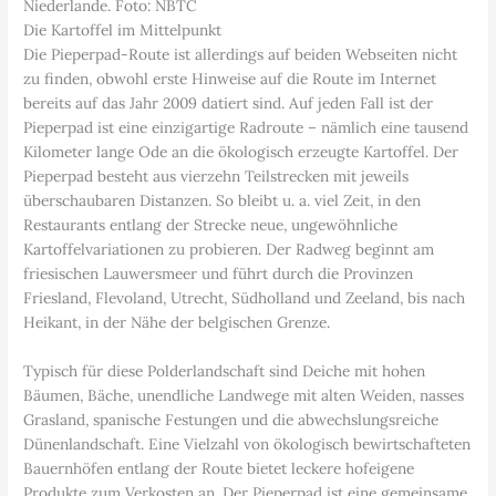
Niederlande. Foto: NBTC
Die Kartoffel im Mittelpunkt
Die Pieperpad-Route ist allerdings auf beiden Webseiten nicht
zu finden, obwohl erste Hinweise auf die Route im Internet
bereits auf das Jahr 2009 datiert sind. Auf jeden Fall ist der
Pieperpad ist eine einzigartige Radroute – nämlich eine tausend
Kilometer lange Ode an die ökologisch erzeugte Kartoffel. Der
Pieperpad besteht aus vierzehn Teilstrecken mit jeweils
überschaubaren Distanzen. So bleibt u. a. viel Zeit, in den
Restaurants entlang der Strecke neue, ungewöhnliche
Kartoffelvariationen zu probieren. Der Radweg beginnt am
friesischen Lauwersmeer und führt durch die Provinzen
Friesland, Flevoland, Utrecht, Südholland und Zeeland, bis nach
Heikant, in der Nähe der belgischen Grenze.
Typisch für diese Polderlandschaft sind Deiche mit hohen
Bäumen, Bäche, unendliche Landwege mit alten Weiden, nasses
Grasland, spanische Festungen und die abwechslungsreiche
Dünenlandschaft. Eine Vielzahl von ökologisch bewirtschafteten
Bauernhöfen entlang der Route bietet leckere hofeigene
Produkte zum Verkosten an. Der Pieperpad ist eine gemeinsame