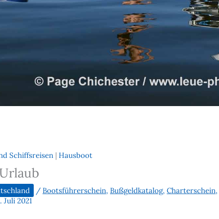
nd Schiffsreisen
|
Hausboot
 Urlaub
tschland
/
Bootsführerschein
,
Bußgeldkatalog
,
Charterschein
. Juli 2021