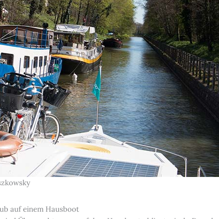
aszkowsky
aub auf einem Hausboot