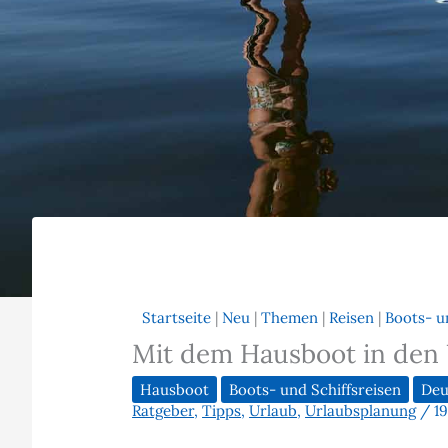
Startseite
|
Neu
|
Themen
|
Reisen
|
Boots- u
Mit dem Hausboot in den
Hausboot
Boots- und Schiffsreisen
Deu
Ratgeber
,
Tipps
,
Urlaub
,
Urlaubsplanung
/
19