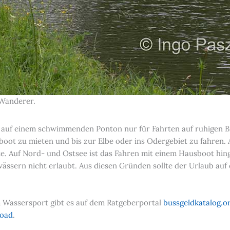
 Wanderer.
 auf einem schwimmenden Ponton nur für Fahrten auf ruhigen Bi
oot zu mieten und bis zur Elbe oder ins Odergebiet zu fahren. 
. Auf Nord- und Ostsee ist das Fahren mit einem Hausboot hing
wässern nicht erlaubt. Aus diesen Gründen sollte der Urlaub au
 Wassersport gibt es auf dem Ratgeberportal
bussgeldkatalog.o
load
.