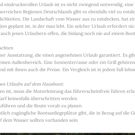
 eindrucksvollen Urlaub ist es nicht zwingend notwendig, eine
erreichen Regionen Deutschlands gibt es ebenfalls viel zu ent
lichkeiten. Die Landschaft vom Wasser aus zu entdecken, hat ein
on geplant ist, in der man lebt. Ein solcher Urlaub erfordert n
 auch jenen Urlaubern offen, die bislang noch nie auf einem Bo
eachten
iner Ausstattung, die einen angenehmen Urlaub garantiert. Es g
inen Außenbereich. Eine Sonnenterrasse oder ein Grill gehören 
 mit ihnen auch die Preise. Ein Vergleich ist in jedem Fall loh
nes Urlaubs auf dem Hausboot:
 ist, muss die Motorleistung das führerscheinfreie Fahren erl
rf keinesfalls überschritten werden
zuführen und die Route vorab zu planen
tlich zugängliche Bootsanliegeplätze gibt, die in Bezug auf die
f dem Wasser sollten vorhanden sein