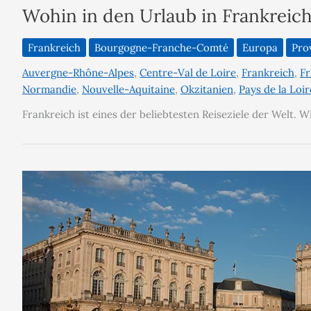
Wohin in den Urlaub in Frankreich
Frankreich
Bourgogne-Franche-Comté
Europa
Pro
Auvergne-Rhône-Alpes
,
Centre-Val de Loire
,
Frankreich
,
Fr
Normandie
,
Nouvelle-Aquitaine
,
Okzitanien
,
Pays de la Loir
Frankreich ist eines der beliebtesten Reiseziele der Welt. 