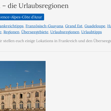
 – die Urlaubsregionen
vence-Alpes-Côte d’Azur
ankreichtipps
,
Französisch-Guayana
,
Grand Est
,
Guadeloupe
,
H
e
,
Regionen
,
Überseegebiete
,
Urlaubsregionen
,
Urlaubtipps
Wir stellen euch einige Lokations in Frankreich und den Überseeg