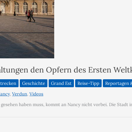
altungen den Opfern des Ersten Welt
strecken
Geschichte
Grand Est
Reise-Tipp
Reportagen &
ancy
,
Verdun
,
Videos
n gesehen haben muss, kommt an Nancy nicht vorbei. Die Stadt in 