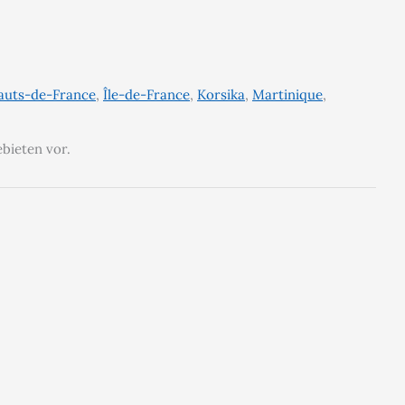
auts-de-France
,
Île-de-France
,
Korsika
,
Martinique
,
ebieten vor.