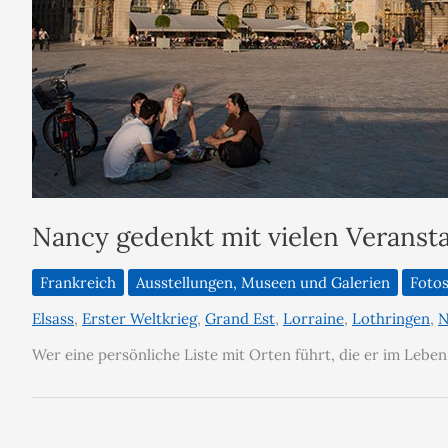
Nancy gedenkt mit vielen Veranst
Frankreich
Ausstellungen, Museen und Galerien
Foto
Elsass
,
Erster Weltkrieg
,
Grand Est
,
Lorraine
,
Lothringen
,
N
Wer eine persönliche Liste mit Orten führt, die er im Lebe