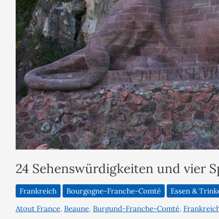
24 Sehenswürdigkeiten und vier Sp
Frankreich
Bourgogne-Franche-Comté
Essen & Trink
Atout France
,
Beaune
,
Burgund-Franche-Comté
,
Frankreic