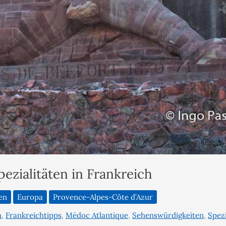
ezialitäten in Frankreich
en
Europa
Provence-Alpes-Côte d’Azur
h
,
Frankreichtipps
,
Médoc Atlantique
,
Sehenswürdigkeiten
,
Spezi