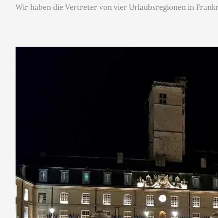
Wir haben die Vertreter von vier Urlaubsregionen in Frankr