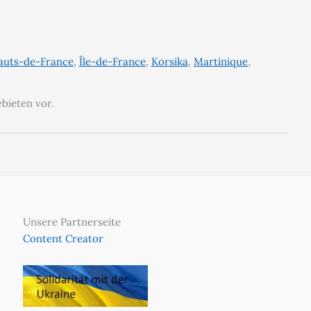
auts-de-France
,
Île-de-France
,
Korsika
,
Martinique
,
ebieten vor.
Unsere Partnerseite
Content Creator