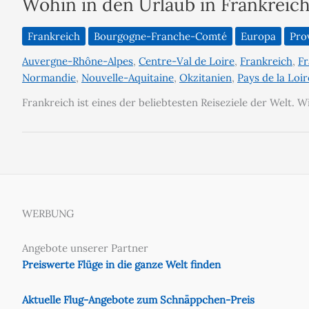
Wohin in den Urlaub in Frankreich
Frankreich
Bourgogne-Franche-Comté
Europa
Pro
Auvergne-Rhône-Alpes
,
Centre-Val de Loire
,
Frankreich
,
Fr
Normandie
,
Nouvelle-Aquitaine
,
Okzitanien
,
Pays de la Loir
Frankreich ist eines der beliebtesten Reiseziele der Welt. 
WERBUNG
Angebote unserer Partner
Preiswerte Flüge in die ganze Welt finden
Aktuelle Flug-Angebote zum Schnäppchen-Preis