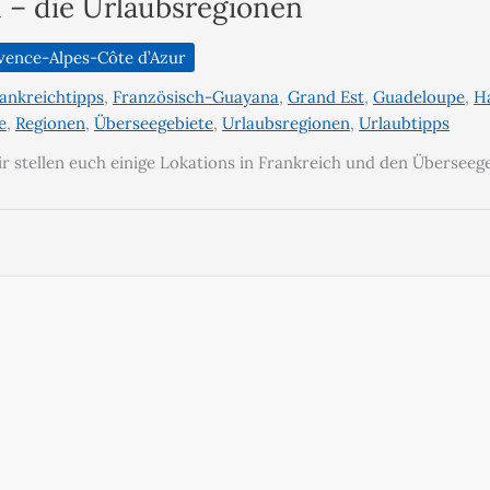
 – die Urlaubsregionen
vence-Alpes-Côte d’Azur
ankreichtipps
,
Französisch-Guayana
,
Grand Est
,
Guadeloupe
,
H
e
,
Regionen
,
Überseegebiete
,
Urlaubsregionen
,
Urlaubtipps
Wir stellen euch einige Lokations in Frankreich und den Überseeg