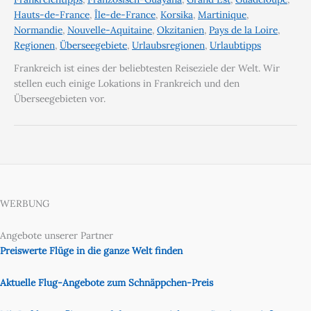
Hauts-de-France
,
Île-de-France
,
Korsika
,
Martinique
,
Normandie
,
Nouvelle-Aquitaine
,
Okzitanien
,
Pays de la Loire
,
Regionen
,
Überseegebiete
,
Urlaubsregionen
,
Urlaubtipps
Frankreich ist eines der beliebtesten Reiseziele der Welt. Wir
stellen euch einige Lokations in Frankreich und den
Überseegebieten vor.
WERBUNG
Angebote unserer Partner
Preiswerte Flüge in die ganze Welt finden
Aktuelle Flug-Angebote zum Schnäppchen-Preis