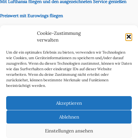
Mit Lufthansa fliegen und den ausgezeichneten Service genießen
Preiswert mit Eurowings fliegen
Unsere Partnerseite
Cookie-Zustimmung
Content Creator
verwalten
Um dir ein optimales Erlebnis zu bieten, verwenden wir Technologien
wie Cookies, um Geräteinformationen zu speichern und/oder darauf
zuzugreifen. Wenn du diesen Technologien zustimmst, können wir Daten
wie das Surfverhalten oder eindeutige IDs auf dieser Website
verarbeiten. Wenn du deine Zustimmung nicht erteilst oder
zurückziehst, können bestimmte Merkmale und Funktionen
beeinträchtigt werden.
Cookie-Richtlinie (EU)
Datenschutzerklärung
Akzeptieren
Impressum & Kontakt
Über uns
Ablehnen
Werben Sie in WeltReisender Magazin
Einstellungen ansehen
Copyright 2011 - 2025 Ingo Paszkowsky