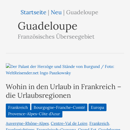
Startseite
|
Neu
|
Guadeloupe
Guadeloupe
Französisches Überseegebiet
Wohin in den Urlaub in Frankreich –
die Urlaubsregionen
Frankreich
Bourgogne-Franche-Comté
Europa
Provence-Alpes-Côte d’Azur
Auvergne-Rhône-Alpes
,
Centre-Val de Loire
,
Frankreich
,
Frankreichtipps
,
Französisch-Guayana
,
Grand Est
,
Guadeloupe
,