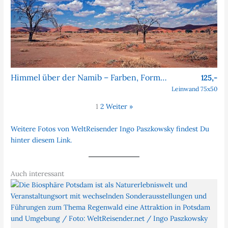
Himmel über der Namib – Farben, Formen, Faszination
125,-
Leinwand 75x50
1
2
Weiter »
Weitere Fotos von WeltReisender Ingo Paszkowsky findest Du
hinter diesem Link.
Auch interessant