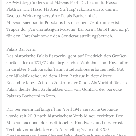
SAP-Mitbegründers und Mäzens Prof. Dr. h.c. mult. Hasso
Plattner. Die Hasso Plattner Stiftung rekonstruierte das im
Zweiten Weltkrieg zerstörte Palais Barberini als
Museumsneubau in Potsdams historischem Zentrum, sie ist
Träger der gemeinnützigen Museum Barberini GmbH und sorgt
für den Unterhalt sowie den Sonderausstellungsbetrieb.
Palais Barberini
Das historische Palais Barberini geht auf Friedrich den Großen
zurück, der es 1771/72 als bürgerliches Wohnhaus am Havelufer
in direkter Nachbarschaft zum Stadtschloss erbauen ließ. Mit
der Nikolaikirche und dem Alten Rathaus bildete dieses
Ensemble lange Zeit das Zentrum der Stadt. Als Vorbild für das
Palais diente dem Architekten Carl von Gontard der barocke
Palazzo Barberini in Rom.
Das bei einem Luftangriff im April 1945 zerstörte Gebäude
wurde seit 2013 nach historischem Vorbild neu errichtet. Der
Museumsneubau, der traditionelles Handwerk und modernste
Technik verbindet, bietet 17 Ausstellungssäle mit 2200
Quadratmetern Ausstellungsfläche, darüber hinaus einen Shop,