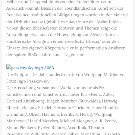
Selbst- und Gruppenbildnissen oder Rollenbildern zum
Ausdruck kommt. Diese in der abendländischen Kunst seit der
Renaissance traditionellen Bildgattungen wurden in der Malerei
der DDR ebenso fortgeführt wie das Genre der Atelierbilder.
Neben diesen überlieferten Motiven und Themen zeigt die
Ausstellung etwa auch die Hinwendung zur Abstraktion als
künstlerische Absage an einen Gesellschaftsbezug oder den
Einsatz des eigenen Körpers, wie er in performativen Ansätzen
der späten 1980er Jahre zum Tragen kam.
Die Skulptur Der Jahrhundertschritt von Wolfgang Mattheuer.
Foto: Ingo Paszkowsky
Die Ausstellung versammelt Werke von mehr als 50
Künstlerinnen und Künstlern, darunter Karl-Heinz Adler,
Gerhard Altenbourg, Jürgen Böttcher (Strawalde), Hartwig
Ebersbach, Lutz Friedel, Hermann Glöckner, Hans-Hendrik
Grimmling, Ulrich Hachulla, Bernhard Heisig, Wolfgang
Mattheuer, Harald Metzkes, Michael Morgner, A. R. Penck,
Stefan Plenkers, Evelyn Richter, Arno Rink, Theodor
Rosenhauer, Willi Sitte, Werner Tübke, Max Uhlig, Elisabeth