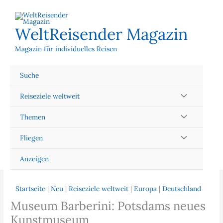
Zum
Inhalt
springen
WeltReisender Magazin
Magazin für individuelles Reisen
Suche
Reiseziele weltweit
Themen
Fliegen
Anzeigen
Startseite
|
Neu
|
Reiseziele weltweit
|
Europa
|
Deutschland
Museum Barberini: Potsdams neues
Kunstmuseum