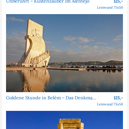
Unberührt – Küstenzauber im Alentejo
125,-
Leinwand 75x50
Goldene Stunde in Belém – Das Denkmal der Entdeckungen
125,-
Leinwand 75x50