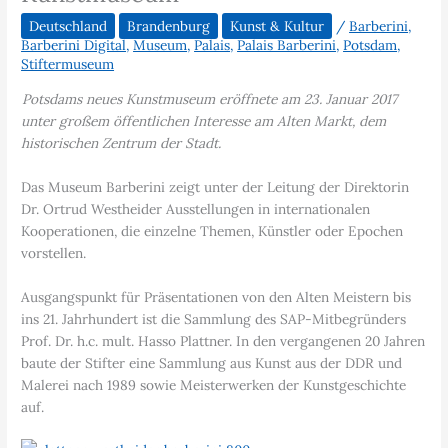
Deutschland
Brandenburg
Kunst & Kultur
/
Barberini
,
Barberini Digital
,
Museum
,
Palais
,
Palais Barberini
,
Potsdam
,
Stiftermuseum
Potsdams neues Kunstmuseum eröffnete am 23. Januar 2017
unter großem öffentlichen Interesse am Alten Markt, dem
historischen Zentrum der Stadt.
Das Museum Barberini zeigt unter der Leitung der Direktorin
Dr. Ortrud Westheider Ausstellungen in internationalen
Kooperationen, die einzelne Themen, Künstler oder Epochen
vorstellen.
Ausgangspunkt für Präsentationen von den Alten Meistern bis
ins 21. Jahrhundert ist die Sammlung des SAP-Mitbegründers
Prof. Dr. h.c. mult. Hasso Plattner. In den vergangenen 20 Jahren
baute der Stifter eine Sammlung aus Kunst aus der DDR und
Malerei nach 1989 sowie Meisterwerken der Kunstgeschichte
auf.