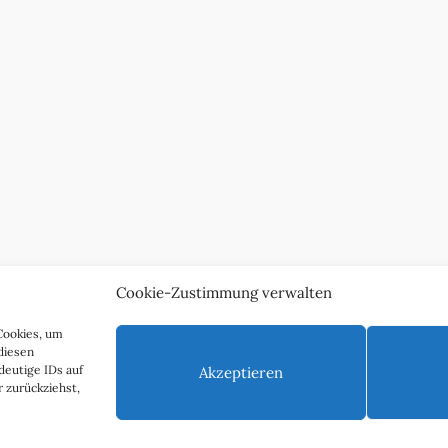
Cookie-Zustimmung verwalten
Cookies, um
diesen
deutige IDs auf
Akzeptieren
 zurückziehst,
nschutzerklärung
Impressum & Kontakt
Über uns
Werben S
Copyright 2011 - 2025 Ingo Paszkowsky