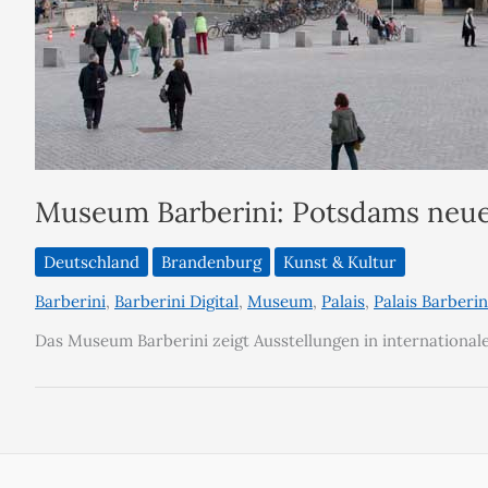
Museum Barberini: Potsdams ne
Deutschland
Brandenburg
Kunst & Kultur
Barberini
,
Barberini Digital
,
Museum
,
Palais
,
Palais Barberin
Das Museum Barberini zeigt Ausstellungen in international