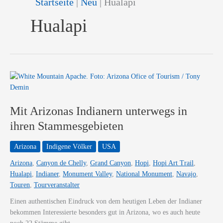
Startseite
|
Neu
|
Hualapi
Hualapi
Mit Arizonas Indianern unterwegs in
ihren Stammesgebieten
Arizona
Indigene Völker
USA
Arizona
,
Canyon de Chelly
,
Grand Canyon
,
Hopi
,
Hopi Art Trail
,
Hualapi
,
Indianer
,
Monument Valley
,
National Monument
,
Navajo
,
Touren
,
Tourveranstalter
Einen authentischen Eindruck von dem heutigen Leben der Indianer
bekommen Interessierte besonders gut in Arizona, wo es auch heute