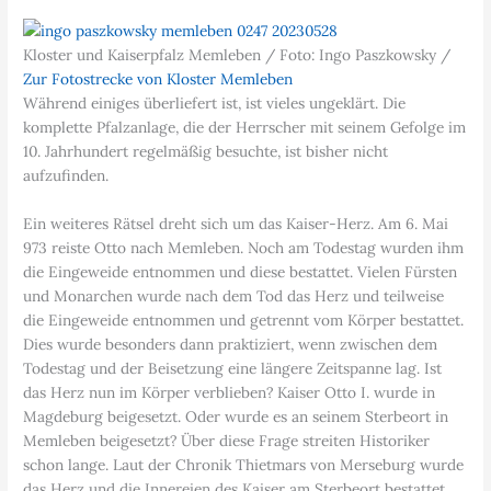
Kloster und Kaiserpfalz Memleben / Foto: Ingo Paszkowsky /
Zur Fotostrecke von Kloster Memleben
Während einiges überliefert ist, ist vieles ungeklärt. Die
komplette Pfalzanlage, die der Herrscher mit seinem Gefolge im
10. Jahrhundert regelmäßig besuchte, ist bisher nicht
aufzufinden.
Ein weiteres Rätsel dreht sich um das Kaiser-Herz. Am 6. Mai
973 reiste Otto nach Memleben. Noch am Todestag wurden ihm
die Eingeweide entnommen und diese bestattet. Vielen Fürsten
und Monarchen wurde nach dem Tod das Herz und teilweise
die Eingeweide entnommen und getrennt vom Körper bestattet.
Dies wurde besonders dann praktiziert, wenn zwischen dem
Todestag und der Beisetzung eine längere Zeitspanne lag. Ist
das Herz nun im Körper verblieben? Kaiser Otto I. wurde in
Magdeburg beigesetzt. Oder wurde es an seinem Sterbeort in
Memleben beigesetzt? Über diese Frage streiten Historiker
schon lange. Laut der Chronik Thietmars von Merseburg wurde
das Herz und die Innereien des Kaiser am Sterbeort bestattet.