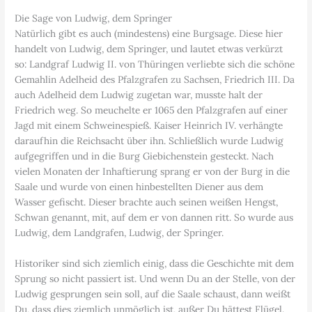
Die Sage von Ludwig, dem Springer
Natürlich gibt es auch (mindestens) eine Burgsage. Diese hier
handelt von Ludwig, dem Springer, und lautet etwas verkürzt
so: Landgraf Ludwig II. von Thüringen verliebte sich die schöne
Gemahlin Adelheid des Pfalzgrafen zu Sachsen, Friedrich III. Da
auch Adelheid dem Ludwig zugetan war, musste halt der
Friedrich weg. So meuchelte er 1065 den Pfalzgrafen auf einer
Jagd mit einem Schweinespieß. Kaiser Heinrich IV. verhängte
daraufhin die Reichsacht über ihn. Schließlich wurde Ludwig
aufgegriffen und in die Burg Giebichenstein gesteckt. Nach
vielen Monaten der Inhaftierung sprang er von der Burg in die
Saale und wurde von einen hinbestellten Diener aus dem
Wasser gefischt. Dieser brachte auch seinen weißen Hengst,
Schwan genannt, mit, auf dem er von dannen ritt. So wurde aus
Ludwig, dem Landgrafen, Ludwig, der Springer.
Historiker sind sich ziemlich einig, dass die Geschichte mit dem
Sprung so nicht passiert ist. Und wenn Du an der Stelle, von der
Ludwig gesprungen sein soll, auf die Saale schaust, dann weißt
Du, dass dies ziemlich unmöglich ist, außer Du hättest Flügel.