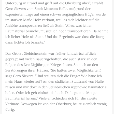
Unterburg in Brand und griff auf die Oberburg über”, erzählt
Gero Sievers vom Stadt Museum Halle. Aufgrund der
exponierten Lage auf einen schwer zugänglichen Hügel wurde
im starken Maße Holz verbaut, weil es sich leichter auf die
Anhöhe transportieren ließ als Stein. “Alles, was ich an
Baumaterial brauche, musste ich hoch transportieren. Da nehme
ich lieber Holz als Stein. Und das Ergebnis war, dass die Burg
dann lichterloh brannte.”
Das Gebiet Giebichenstein war früher landwirtschaftlich
geprägt mit vielen Bauerngehöften, die auch stark an den
Folgen des Dreißigjährigen Krieges litten. So auch an den
Zerstörungen ihrer Häuser. “Sie hatten zwei Möglichkeiten”,
sagt Gero Sievers. “Und stellten sich die Frage: Wie baue ich
mein Haus wieder auf? An den südlichen Stadtrand von Halle
reisen und mir dort in den Steinbrüchen irgendwie Baumaterial
holen. Oder ich geh einfach da hoch. Da liegt eine Menge
Baumaterial herum.” Viele entschieden sich für die zweite
Varinate. Deswegen ist von der Oberburg heute ziemlich wenig
übrig.