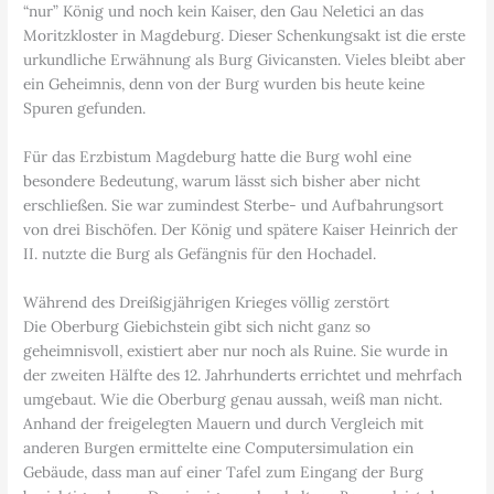
“nur” König und noch kein Kaiser, den Gau Neletici an das
Moritzkloster in Magdeburg. Dieser Schenkungsakt ist die erste
urkundliche Erwähnung als Burg Givicansten. Vieles bleibt aber
ein Geheimnis, denn von der Burg wurden bis heute keine
Spuren gefunden.
Für das Erzbistum Magdeburg hatte die Burg wohl eine
besondere Bedeutung, warum lässt sich bisher aber nicht
erschließen. Sie war zumindest Sterbe- und Aufbahrungsort
von drei Bischöfen. Der König und spätere Kaiser Heinrich der
II. nutzte die Burg als Gefängnis für den Hochadel.
Während des Dreißigjährigen Krieges völlig zerstört
Die Oberburg Giebichstein gibt sich nicht ganz so
geheimnisvoll, existiert aber nur noch als Ruine. Sie wurde in
der zweiten Hälfte des 12. Jahrhunderts errichtet und mehrfach
umgebaut. Wie die Oberburg genau aussah, weiß man nicht.
Anhand der freigelegten Mauern und durch Vergleich mit
anderen Burgen ermittelte eine Computersimulation ein
Gebäude, dass man auf einer Tafel zum Eingang der Burg