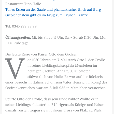
Restaurant-Tipp Halle
Tolles Essen an der Saale und phantastischer Blick auf Burg
Giebichenstein gibt es im Krug zum Grünen Kranze
Tel. 0345 299 88 99
Öffnungszeiten:
Mi. bis Fr. ab 17 Uhr, Sa. + So. ab 11:30 Uhr, Mo.
+ Di. Ruhetage
V
Die letzte Reise von Kaiser Otto dem Großen
or 1050 Jahren am 7. Mai starb Otto I. der Große
in seiner Lieblingskaiserpfalz Memleben im
heutigen Sachsen-Anhalt, 50 Kilometer
südwestlich von Halle. Er war auf der Rückreise
eines Besuchs in Italien. Schon sein Vater Heinrich I., König des
Ostfrankenreiches, war am 2. Juli 936 in Memleben verstorben.
Spürte Otto der Große, dass sein Ende nahte? Wollte er in
seiner Lieblingspfalz sterben? Übrigens als Könige und Kaiser
damals reisten, zogen sie mit ihrem Tross von Pfalz zu Pfalz.