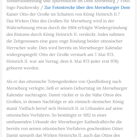
Sonderausstellung und Spurensuche im Dom Merseburg / Foto:
Ingo Paszkowsky /
Zur Fotostrecke über den Merseburger Dom
Kaiser Otto der Große im Schatten von König Heinrich II.?
Das Wirken Otto des Großen für Merseburg wird in der
Wahrnehmung etwas durch die 1004 erfolgte Wiedergründung
des Bistums durch König Heinrich II. verdeckt. Indes nahmen
die Zeitgenossen eine ganz enge Bindung beider ottonischer
Herrscher wahr. Dies wird bereits im Merseburger Kalendar
widergespiegelt: Otto der Große verstarb am 7. Mai 973.
Heinrich II. war am Vortag, dem 6. Mai 973 (oder erst 978)
geboren worden.
Als er das ottonische Totengedenken von Quedlinburg nach
Merseburg verlegte, ließ er seinen Geburtstag im Merseburger
Kalendar nachtragen. Damit rückte er in die Nähe Ottos des
Großen, in dessen Nachfolge er als römisch-deutscher König
stand. Vielfach berief sich Heinrich II. in Urkunden auf seine
ottonischen Vorfahren. So bestätigte er 1012 in einer
umfassenden Urkunde der Merseburger Kathedralkirche die
bereits von seinen ottonischen Vorfahren geschenkten Güter.
Damit spiegelt das Wirken Heinrichs II. auch das Ottos des