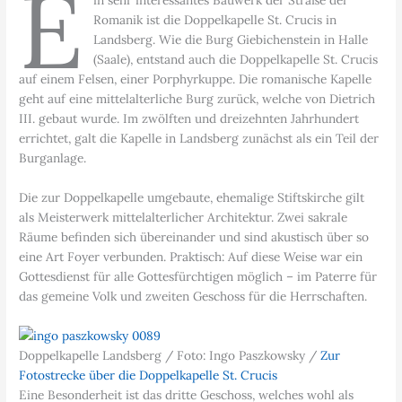
E
Romanik ist die Doppelkapelle St. Crucis in
Landsberg. Wie die Burg Giebichenstein in Halle
(Saale), entstand auch die Doppelkapelle St. Crucis
auf einem Felsen, einer Porphyrkuppe. Die romanische Kapelle
geht auf eine mittelalterliche Burg zurück, welche von Dietrich
III. gebaut wurde. Im zwölften und dreizehnten Jahrhundert
errichtet, galt die Kapelle in Landsberg zunächst als ein Teil der
Burganlage.
Die zur Doppelkapelle umgebaute, ehemalige Stiftskirche gilt
als Meisterwerk mittelalterlicher Architektur. Zwei sakrale
Räume befinden sich übereinander und sind akustisch über so
eine Art Foyer verbunden. Praktisch: Auf diese Weise war ein
Gottesdienst für alle Gottesfürchtigen möglich – im Paterre für
das gemeine Volk und zweiten Geschoss für die Herrschaften.
Doppelkapelle Landsberg / Foto: Ingo Paszkowsky /
Zur
Fotostrecke über die Doppelkapelle St. Crucis
Eine Besonderheit ist das dritte Geschoss, welches wohl als