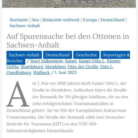
Startseite
|
Neu
|
Reiseziele weltweit
|
Europa
|
Deutschland
|
Sachsen-Anhalt
Auf Spurensuche bei den Ottonen in
Sachsen-Anhalt
Sachsen-Anhalt
Deutschland
Geschichte
Reportagen &
Berichte
/
Burg Falkenstein
,
Kaiser
,
Kaiser Otto I.
,
Kloster
Helfta
,
Magdeburg
,
Memleben
,
Otto der Große
,
Otto I.
,
Quedlinburg
,
Walbeck
/
1. Juni 2023
A
m 7. Mai vor 1050 Jahren starb Kaiser Otto I., der
Große in Memleben. Außerdem feiert die Straße
der Romanik ihr 30-jähriges Jubiläum, die zu den
zehn erfolgreichsten Tourismusstraßen in
Deutschland gehört. Sie ist Teil der Europäischen Kulturroute
Transromanika. Die Straße der Romanik zählt laut Deutscher
Zentrale für Tourismus (DZT) zu den TOP-100-
Sehenswürdigkeiten Deutschlands.