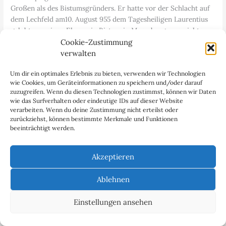
Großen als des Bistumsgründers. Er hatte vor der Schlacht auf
dem Lechfeld am10. August 955 dem Tagesheiligen Laurentius
gelobt, zu seinen Ehren ein Bistum in Merseburg zu errichten,
falls er in der Schlacht siegen würde.
Cookie-Zustimmung
verwalten
968 konnte Otto der Große sein Gelübde in die Tat umsetzen
Um dir ein optimales Erlebnis zu bieten, verwenden wir Technologien
und das Bistum Merseburg gründen, das er dem ebenfalls
wie Cookies, um Geräteinformationen zu speichern und/oder darauf
neugegründeten Erzbistum Magdeburg unterstellte.
zuzugreifen. Wenn du diesen Technologien zustimmst, können wir Daten
Schenkungen von Land, Reliquien und wertvollen Gefäßen
wie das Surfverhalten oder eindeutige IDs auf dieser Website
sowie Gewändern dienten der Ausstattung des jungen Bistums
verarbeiten. Wenn du deine Zustimmung nicht erteilst oder
und verdeutlichen die Wertschätzung für die Pfalz Merseburg.
zurückziehst, können bestimmte Merkmale und Funktionen
beeinträchtigt werden.
Otto der Große hielt sich insgesamt vier Mal in Merseburg auf,
wo er wichtige Hoftage veranstaltete.
Akzeptieren
Markus Cottin, Leiter Domstiftsarchiv und Domstiftsbibliothek
Ablehnen
Merseburg, präsentiert Bischof Thietmars Textfragment / Foto:
Ingo Paszkowsky /
Zur Fotostrecke über den Merseburger Dom
Einstellungen ansehen
Bischof Thietmars Textfragment ist eine Sensation
Anlässlich des 1050. Todesjahrs von Kaiser Ottos I. und 30 Jahre