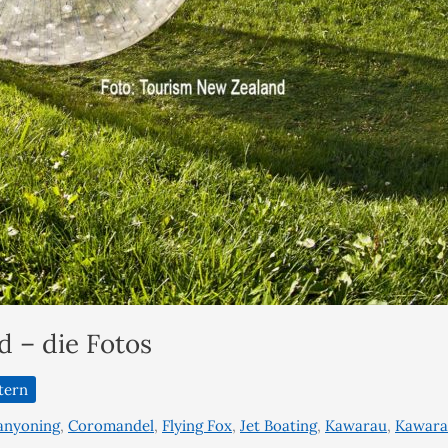
d – die Fotos
tern
anyoning
,
Coromandel
,
Flying Fox
,
Jet Boating
,
Kawarau
,
Kawara