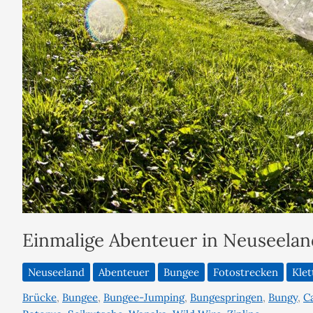
Einmalige Abenteuer in Neuseelan
Neuseeland
Abenteuer
Bungee
Fotostrecken
Klet
Brücke
,
Bungee
,
Bungee-Jumping
,
Bungespringen
,
Bungy
,
C