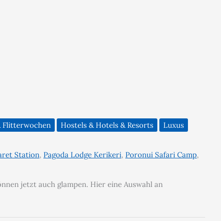
 Flitterwochen
Hostels & Hotels & Resorts
Luxus
ret Station
,
Pagoda Lodge Kerikeri
,
Poronui Safari Camp
,
können jetzt auch glampen. Hier eine Auswahl an