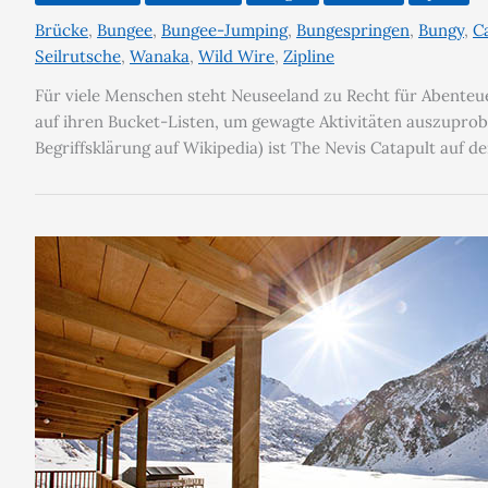
Brücke
,
Bungee
,
Bungee-Jumping
,
Bungespringen
,
Bungy
,
C
Seilrutsche
,
Wanaka
,
Wild Wire
,
Zipline
Für viele Menschen steht Neuseeland zu Recht für Abenteu
auf ihren Bucket-Listen, um gewagte Aktivitäten auszupro
Begriffsklärung auf Wikipedia) ist The Nevis Catapult auf de