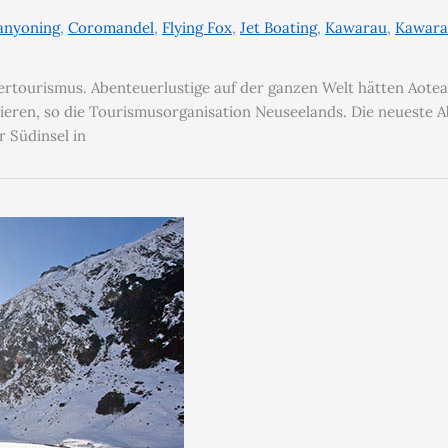
anyoning
,
Coromandel
,
Flying Fox
,
Jet Boating
,
Kawarau
,
Kawara
ertourismus. Abenteuerlustige auf der ganzen Welt hätten Aotea
bieren, so die Tourismusorganisation Neuseelands. Die neueste 
r Südinsel in