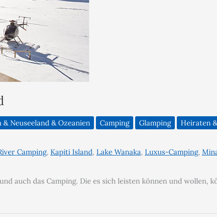
d
n & Neuseeland & Ozeanien
Camping
Glamping
Heiraten &
River Camping
,
Kapiti Island
,
Lake Wanaka
,
Luxus-Camping
,
Mina
 und auch das Camping. Die es sich leisten können und wollen, 