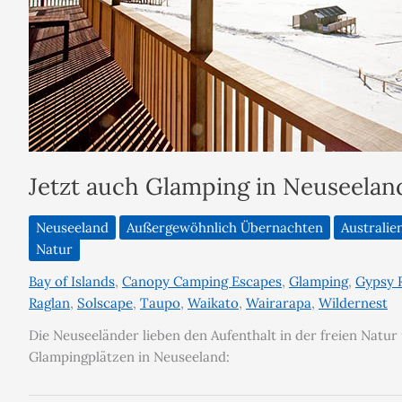
Jetzt auch Glamping in Neuseelan
Neuseeland
Außergewöhnlich Übernachten
Australie
Natur
Bay of Islands
,
Canopy Camping Escapes
,
Glamping
,
Gypsy 
Raglan
,
Solscape
,
Taupo
,
Waikato
,
Wairarapa
,
Wildernest
Die Neuseeländer lieben den Aufenthalt in der freien Natur
Glampingplätzen in Neuseeland: