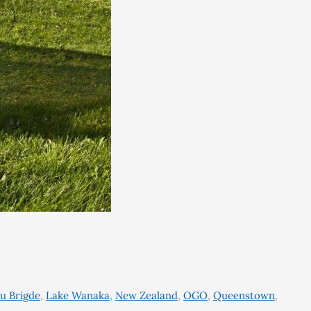
u Brigde
,
Lake Wanaka
,
New Zealand
,
OGO
,
Queenstown
,