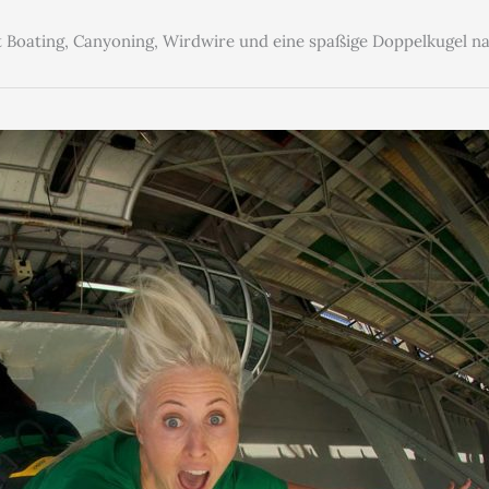
et Boating, Canyoning, Wirdwire und eine spaßige Doppelkugel