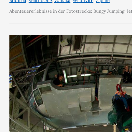
Rotorua
,
Seilrutsche
,
Wanaka
,
Wild Wire
,
Zipline
Abenteuererlebnisse in der Fotostrecke: Bungy Jumping, J