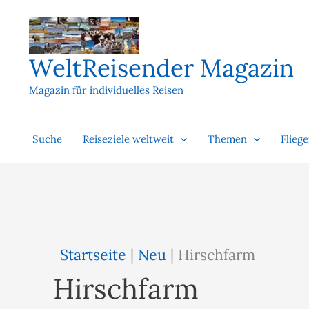
Zum
Inhalt
springen
WeltReisender Magazin
Magazin für individuelles Reisen
Suche
Reiseziele weltweit
Themen
Flieg
Startseite
|
Neu
|
Hirschfarm
Hirschfarm