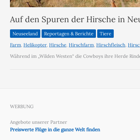
Auf den Spuren der Hirsche in Ne
Neuseeland
Reportagen & Berichte
Tiere
Farm
,
Helikopter
,
Hirsche
,
Hirschfarm
,
Hirschfleisch
,
Hirs
Während im „Wilden Westen“ die Cowboys ihre Herde Rinder
WERBUNG
Angebote unserer Partner
Preiswerte Flüge in die ganze Welt finden