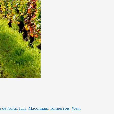
e de Nuits
,
Jura
,
Mâconnais
,
Tonnerrois
,
Wein
,