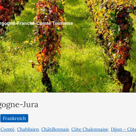
gogne-Jura
Frankreich
-Comté
,
Chablisien
,
Châtillonnais
,
Côte Chalonnaise
,
Dijon – Côt