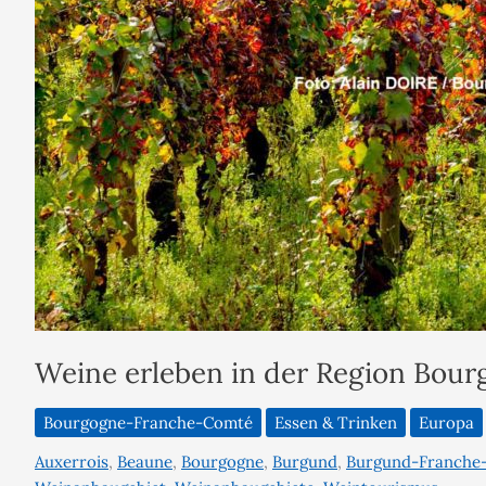
Weine erleben in der Region Bour
Bourgogne-Franche-Comté
Essen & Trinken
Europa
Auxerrois
,
Beaune
,
Bourgogne
,
Burgund
,
Burgund-Franche