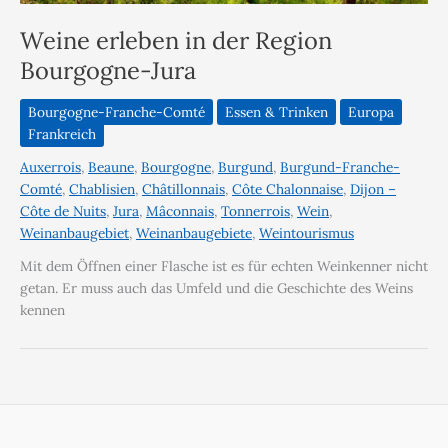
Weine erleben in der Region
Bourgogne-Jura
Bourgogne-Franche-Comté
Essen & Trinken
Europa
Frankreich
Auxerrois
,
Beaune
,
Bourgogne
,
Burgund
,
Burgund-Franche-
Comté
,
Chablisien
,
Châtillonnais
,
Côte Chalonnaise
,
Dijon –
Côte de Nuits
,
Jura
,
Mâconnais
,
Tonnerrois
,
Wein
,
Weinanbaugebiet
,
Weinanbaugebiete
,
Weintourismus
Mit dem Öffnen einer Flasche ist es für echten Weinkenner nicht
getan. Er muss auch das Umfeld und die Geschichte des Weins
kennen