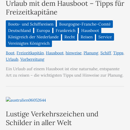
Urlaub mit dem Hausboot – Tipps für
Freizeitkapitäne
Boots- und Schiffsreisen
Bourgogne-Franche-Comté
Deutschland
Europa
Frankreich
Hausboot
Königreich der Niederlande
Recht
Reisen
Service
Vereinigtes Königreich
Boot
,
Freizeitkapitän
,
Hausboot
,
hinweise
,
Planung
,
Schiff
,
Tipps
,
Urlaub
,
Vorbereitung
Ein Urlaub auf einem Hausboot ist eine naturnahe, entspannte
Art zu reisen – die wichtigsten Tipps und Hinweise zur Planung.
Lustige Verkehrszeichen und
Schilder in aller Welt