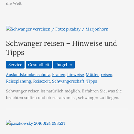
die Welt
Schwanger reisen – Hinweise und
Tipps
Service
Gesundheit
Ratgeber
Auslandskrankenschutz
,
Frauen
,
hinweise
,
Mütter
,
reisen
,
Reiseplanung
,
Reisezeit
,
Schwangerschaft
,
Tipps
Schwanger reisen ist natürlich möglich. Erfahren Sie, was Sie
beachten sollten und ob es ratsam ist, schwanger zu fliegen.