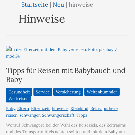
Startseite
|
Neu
|
hinweise
Hinweise
Tipps für Reisen mit Babybauch und
Baby
Gesundheit
Service
Versicherung
Weltenbummler
Weltreisen
Baby
,
Eltern
,
Elternzeit
,
hinweise
,
Kleinkind
,
Reiseapotheke
,
reisen
,
schwanger
,
Schwangerschaft
,
Tipps
Worauf Schwangere bei der Wahl des Reiseziels, des Zeitraums
und des Transportmittels achten sollten und mit dem Baby um