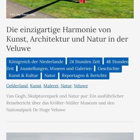
Die einzigartige Harmonie von
Kunst, Architektur und Natur in der
Veluwe
Königreich der Niederlande
24 Stunden Zeit
48 Stunden
Zeit
Ausstellungen, Museen und Galerien
Geschichte
Kunst & Kultur
Natur
Reportagen & Berichte
Gelderland
,
Kunst
,
Malerei
,
Natur
,
Veluwe
Van Gogh, Skulpturenpark und Natur pur: Ein ausführlicher
Reisebericht über das Kröller-Müller Museum und den
Nationalpark De Hoge Veluwe