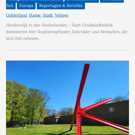
Zeit
Europa
Reportagen & Berichte
Gelderland
,
Hanse
,
Stadt
,
Veluwe
Harderwijk in den Niederlanden – Statt Großstadthektik
dominieren hier Kopfsteinpflaster, Fahrräder und Menschen, die
sich Zeit nehmen.