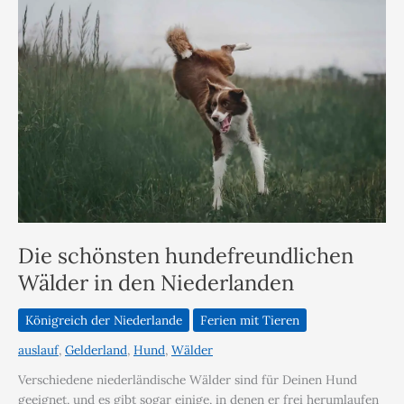
Die schönsten hundefreundlichen
Wälder in den Niederlanden
Königreich der Niederlande
Ferien mit Tieren
auslauf
,
Gelderland
,
Hund
,
Wälder
Verschiedene niederländische Wälder sind für Deinen Hund
geeignet, und es gibt sogar einige, in denen er frei herumlaufen