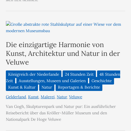
Die einzigartige Harmonie von
Kunst, Architektur und Natur in der
Veluwe
Königreich der Niederlande
24 Stunden Zeit
48 Stunden
Zeit
Ausstellungen, Museen und Galerien
Geschichte
Kunst & Kultur
Natur
Reportagen & Berichte
Gelderland
,
Kunst
,
Malerei
,
Natur
,
Veluwe
Van Gogh, Skulpturenpark und Natur pur: Ein ausführlicher
Reisebericht über das Kröller-Müller Museum und den
Nationalpark De Hoge Veluwe