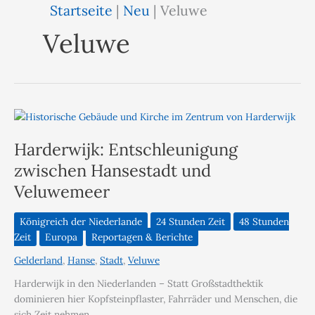
Startseite
|
Neu
|
Veluwe
Veluwe
Harderwijk: Entschleunigung
zwischen Hansestadt und
Veluwemeer
Königreich der Niederlande
24 Stunden Zeit
48 Stunden
Zeit
Europa
Reportagen & Berichte
Gelderland
,
Hanse
,
Stadt
,
Veluwe
Harderwijk in den Niederlanden – Statt Großstadthektik
dominieren hier Kopfsteinpflaster, Fahrräder und Menschen, die
sich Zeit nehmen.