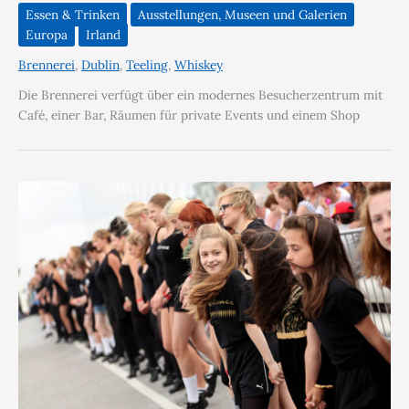
Essen & Trinken
Ausstellungen, Museen und Galerien
Europa
Irland
Brennerei
,
Dublin
,
Teeling
,
Whiskey
Die Brennerei verfügt über ein modernes Besucherzentrum mit
Café, einer Bar, Räumen für private Events und einem Shop