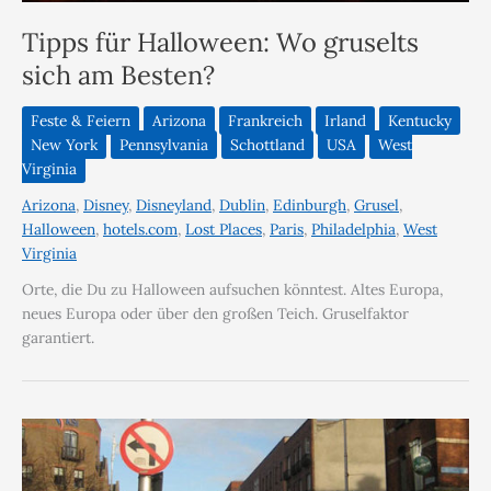
Tipps für Halloween: Wo gruselts
sich am Besten?
Feste & Feiern
Arizona
Frankreich
Irland
Kentucky
New York
Pennsylvania
Schottland
USA
West
Virginia
Arizona
,
Disney
,
Disneyland
,
Dublin
,
Edinburgh
,
Grusel
,
Halloween
,
hotels.com
,
Lost Places
,
Paris
,
Philadelphia
,
West
Virginia
Orte, die Du zu Halloween aufsuchen könntest. Altes Europa,
neues Europa oder über den großen Teich. Gruselfaktor
garantiert.