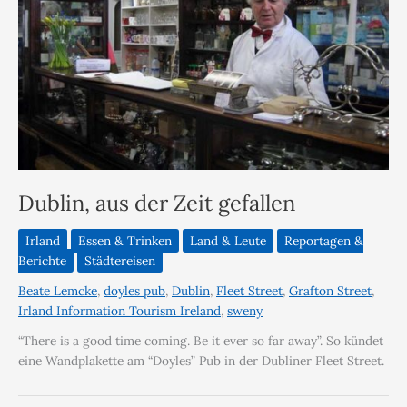
Dublin, aus der Zeit gefallen
Irland
Essen & Trinken
Land & Leute
Reportagen &
Berichte
Städtereisen
Beate Lemcke
,
doyles pub
,
Dublin
,
Fleet Street
,
Grafton Street
,
Irland Information Tourism Ireland
,
sweny
“There is a good time coming. Be it ever so far away”. So kündet
eine Wandplakette am “Doyles” Pub in der Dubliner Fleet Street.