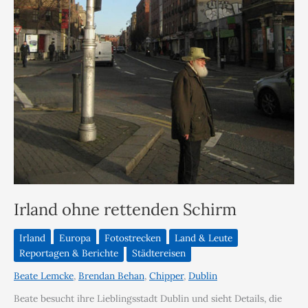
Irland ohne rettenden Schirm
Irland
Europa
Fotostrecken
Land & Leute
Reportagen & Berichte
Städtereisen
Beate Lemcke
,
Brendan Behan
,
Chipper
,
Dublin
Beate besucht ihre Lieblingsstadt Dublin und sieht Details, die