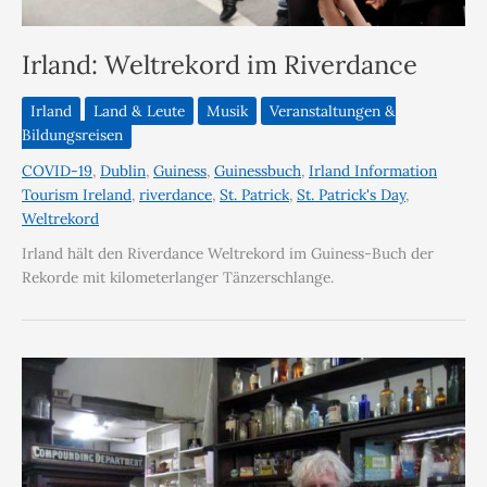
Irland: Weltrekord im Riverdance
Irland
Land & Leute
Musik
Veranstaltungen &
Bildungsreisen
COVID-19
,
Dublin
,
Guiness
,
Guinessbuch
,
Irland Information
Tourism Ireland
,
riverdance
,
St. Patrick
,
St. Patrick's Day
,
Weltrekord
Irland hält den Riverdance Weltrekord im Guiness-Buch der
Rekorde mit kilometerlanger Tänzerschlange.