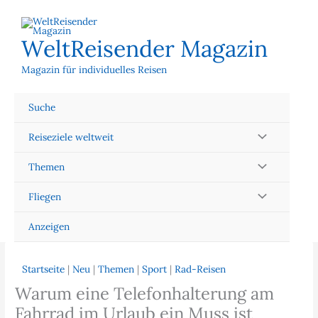
Zum
Inhalt
springen
WeltReisender Magazin
Magazin für individuelles Reisen
Suche
Reiseziele weltweit
Themen
Fliegen
Anzeigen
Startseite
|
Neu
|
Themen
|
Sport
|
Rad-Reisen
Warum eine Telefonhalterung am
Fahrrad im Urlaub ein Muss ist