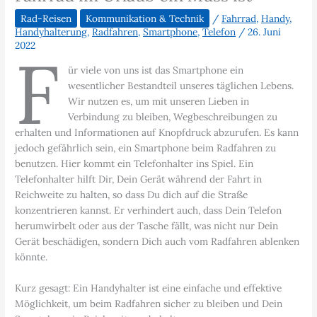
Rad-Reisen
Kommunikation & Technik
/
Fahrrad
,
Handy
,
Handyhalterung
,
Radfahren
,
Smartphone
,
Telefon
/
26. Juni
2022
F
ür viele von uns ist das Smartphone ein
wesentlicher Bestandteil unseres täglichen Lebens.
Wir nutzen es, um mit unseren Lieben in
Verbindung zu bleiben, Wegbeschreibungen zu
erhalten und Informationen auf Knopfdruck abzurufen. Es kann
jedoch gefährlich sein, ein Smartphone beim Radfahren zu
benutzen. Hier kommt ein Telefonhalter ins Spiel. Ein
Telefonhalter hilft Dir, Dein Gerät während der Fahrt in
Reichweite zu halten, so dass Du dich auf die Straße
konzentrieren kannst. Er verhindert auch, dass Dein Telefon
herumwirbelt oder aus der Tasche fällt, was nicht nur Dein
Gerät beschädigen, sondern Dich auch vom Radfahren ablenken
könnte.
Kurz gesagt: Ein Handyhalter ist eine einfache und effektive
Möglichkeit, um beim Radfahren sicher zu bleiben und Dein