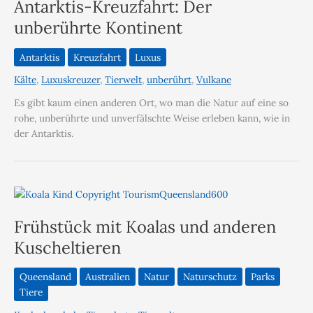
Antarktis-Kreuzfahrt: Der
unberührte Kontinent
Antarktis
Kreuzfahrt
Luxus
Kälte
,
Luxuskreuzer
,
Tierwelt
,
unberührt
,
Vulkane
Es gibt kaum einen anderen Ort, wo man die Natur auf eine so
rohe, unberührte und unverfälschte Weise erleben kann, wie in
der Antarktis.
Frühstück mit Koalas und anderen
Kuscheltieren
Queensland
Australien
Natur
Naturschutz
Parks
Tiere