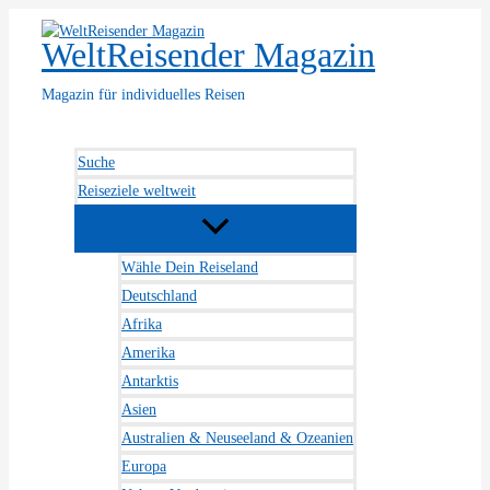
Zum
Inhalt
WeltReisender Magazin
springen
Magazin für individuelles Reisen
Suche
Reiseziele weltweit
Wähle Dein Reiseland
Deutschland
Afrika
Amerika
Antarktis
Asien
Australien & Neuseeland & Ozeanien
Europa