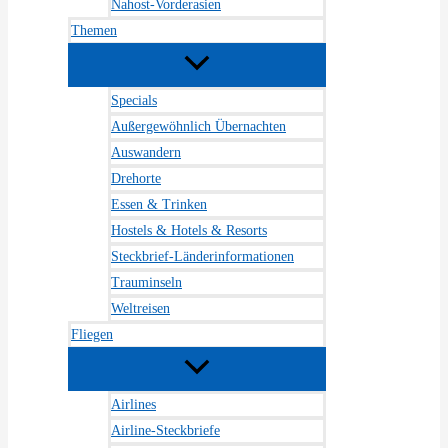
Nahost-Vorderasien
Themen
Specials
Außergewöhnlich Übernachten
Auswandern
Drehorte
Essen & Trinken
Hostels & Hotels & Resorts
Steckbrief-Länderinformationen
Trauminseln
Weltreisen
Fliegen
Airlines
Airline-Steckbriefe