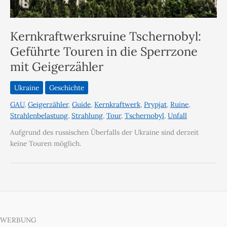
Kernkraftwerksruine Tschernobyl:
Geführte Touren in die Sperrzone
mit Geigerzähler
Ukraine
Geschichte
GAU
,
Geigerzähler
,
Guide
,
Kernkraftwerk
,
Prypjat
,
Ruine
,
Strahlenbelastung
,
Strahlung
,
Tour
,
Tschernobyl
,
Unfall
Aufgrund des russischen Überfalls der Ukraine sind derzeit
keine Touren möglich.
WERBUNG