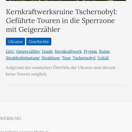
Kernkraftwerksruine Tschernobyl:
Geführte Touren in die Sperrzone
mit Geigerzähler
Ukraine
Geschichte
GAU
,
Geigerzähler
,
Guide
,
Kernkraftwerk
,
Prypjat
,
Ruine
,
Strahlenbelastung
,
Strahlung
,
Tour
,
Tschernobyl
,
Unfall
Aufgrund des russischen Überfalls der Ukraine sind derzeit
keine Touren möglich.
WERBUNG