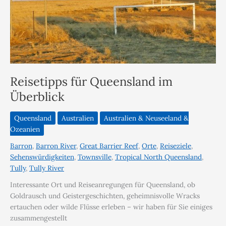
Reisetipps für Queensland im
Überblick
Queensland
Australien
Australien & Neuseeland &
Ozeanien
Barron
,
Barron River
,
Great Barrier Reef
,
Orte
,
Reiseziele
,
Sehenswürdigkeiten
,
Townsville
,
Tropical North Queensland
,
Tully
,
Tully River
Interessante Ort und Reiseanregungen für Queensland, ob
Goldrausch und Geistergeschichten, geheimnisvolle Wracks
ertauchen oder wilde Flüsse erleben – wir haben für Sie einiges
zusammengestellt