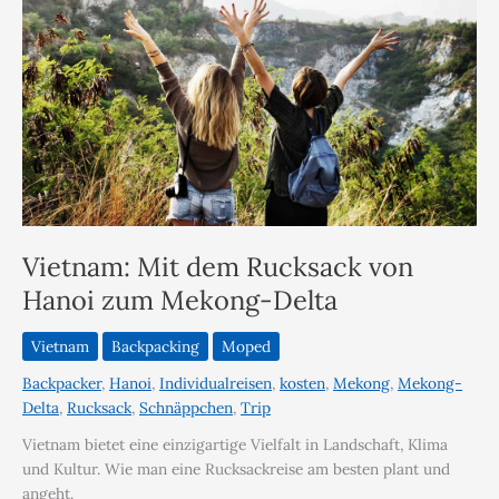
Vietnam: Mit dem Rucksack von
Hanoi zum Mekong-Delta
Vietnam
Backpacking
Moped
Backpacker
,
Hanoi
,
Individualreisen
,
kosten
,
Mekong
,
Mekong-
Delta
,
Rucksack
,
Schnäppchen
,
Trip
Vietnam bietet eine einzigartige Vielfalt in Landschaft, Klima
und Kultur. Wie man eine Rucksackreise am besten plant und
angeht.