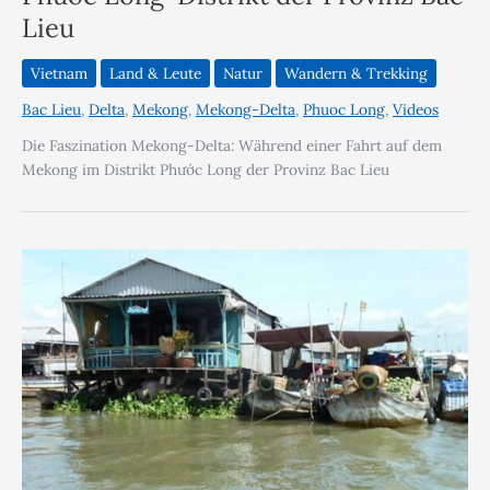
Lieu
Vietnam
Land & Leute
Natur
Wandern & Trekking
Bac Lieu
,
Delta
,
Mekong
,
Mekong-Delta
,
Phuoc Long
,
Videos
Die Faszination Mekong-Delta: Während einer Fahrt auf dem
Mekong im Distrikt Phước Long der Provinz Bac Lieu