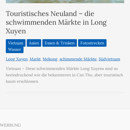
Touristisches Neuland – die
schwimmenden Märkte in Long
Xuyen
Vietnam
Asien
Essen & Trinken
Fotostrecken
Wasser
Long Xuyen
,
Markt
,
Mekong
,
schimmende Märkte
,
Südvietnam
Vietnam – Diese schwimmenden Märkte Long Xuyens sind so
beeindruckend wie die bekannteren in Can Tho, aber touristisch
kaum erschlossen.
WERBUNG