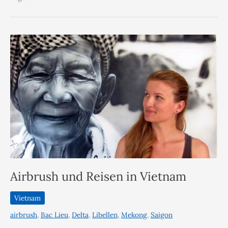
Airbrush und Reisen in Vietnam
Vietnam
airbrush
,
Bac Lieu
,
Delta
,
Libellen
,
Mekong
,
Saigon