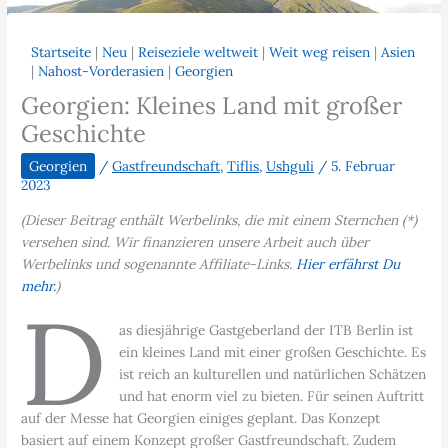
Startseite
|
Neu
|
Reiseziele weltweit
|
Weit weg reisen
|
Asien
|
Nahost-Vorderasien
|
Georgien
Georgien: Kleines Land mit großer
Geschichte
Georgien
/
Gastfreundschaft
,
Tiflis
,
Ushguli
/
5. Februar
2023
(Dieser Beitrag enthält Werbelinks, die mit einem Sternchen (*)
versehen sind. Wir finanzieren unsere Arbeit auch über
Werbelinks und sogenannte Affiliate-Links.
Hier erfährst Du
mehr.
)
D
as diesjährige Gastgeberland der ITB Berlin ist
ein kleines Land mit einer großen Geschichte. Es
ist reich an kulturellen und natürlichen Schätzen
und hat enorm viel zu bieten. Für seinen Auftritt
auf der Messe hat Georgien einiges geplant. Das Konzept
basiert auf einem Konzept großer Gastfreundschaft. Zudem