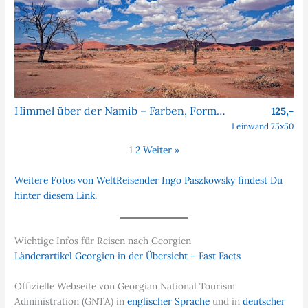
Himmel über der Namib – Farben, Formen, Faszination
125,-
Leinwand 75x50
1
2
Weiter »
Weitere Fotos von WeltReisender Ingo Paszkowsky findest Du
hinter diesem Link.
Wichtige Infos für Reisen nach Georgien
Länderartikel Georgien in der Übersicht – Fast Facts
Offizielle Webseite von Georgian National Tourism
Administration (GNTA) in
englischer Sprache
und in
deutscher