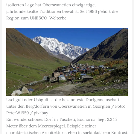
isolierten Lage hat Oberswanetien einzigartige,
jahrhundertealte Traditionen bewahrt. Seit 1996 gehört die
Region zum UNESCO-Welterbe.
Uschguli oder Ushguli ist die bekannteste Dorfgemeinschaft
unter den Bergdörfern von Oberswanetien in Georgien / Foto:
PeterW1950 / pixabay
Ein wunderschönes Dorf in Tuscheti, Bochorna, liegt 2.345
Meter über dem Meeresspiegel. Beispiele seiner
charakteristischen Architektur stehen in spektakulärem Kontrast