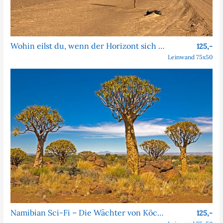
Wohin eilst du, wenn der Horizont sich nie nähert?
125,-
Leinwand 75x50
Namibian Sci-Fi – Die Wächter von Köcher Prime
125,-