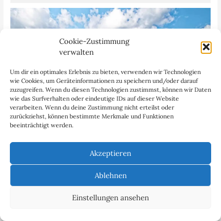
Cookie-Zustimmung
verwalten
Um dir ein optimales Erlebnis zu bieten, verwenden wir Technologien
wie Cookies, um Geräteinformationen zu speichern und/oder darauf
zuzugreifen. Wenn du diesen Technologien zustimmst, können wir Daten
wie das Surfverhalten oder eindeutige IDs auf dieser Website
verarbeiten. Wenn du deine Zustimmung nicht erteilst oder
zurückziehst, können bestimmte Merkmale und Funktionen
beeinträchtigt werden.
Akzeptieren
Georgien im Überblick – Fast Facts
Georgien im Überblick: Reisehinweise, Sprachen,
Ablehnen
Sehenswürdigkeiten, Trinkgeld, Notrufnummern, Anreise,
Einreise und wichtige Links
Einstellungen ansehen
Mehr lesen