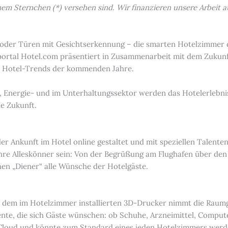
einem Sternchen (*) versehen sind. Wir finanzieren unsere Arbei
en oder Türen mit Gesichtserkennung – die smarten Hotelzimmer 
portal Hotel.com präsentiert in Zusammenarbeit mit dem Zukunf
n Hotel-Trends der kommenden Jahre.
, Energie- und im Unterhaltungssektor werden das Hotelerlebnis
le Zukunft.
r Ankunft im Hotel online gestaltet und mit speziellen Talente
re Alleskönner sein: Von der Begrüßung am Flughafen über de
ichen „Diener“ alle Wünsche der Hotelgäste.
it dem im Hotelzimmer installierten 3D-Drucker nimmt die Raum
mente, die sich Gäste wünschen: ob Schuhe, Arzneimittel, Compu
 Cloud und könnte zum Standard eines jeden Hotelzimmers werd