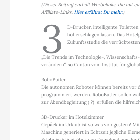
(Dieser Beitrag enthält Werbelinks, die mit 
Affiliate-Links.
Hier erfährst Du mehr.
)
3
D-Drucker, intelligente Toilett
höherschlagen lassen. Das Hotel
Zukunftsstudie die verrückteste
„Die Trends im Technologie-, Wissenschafts-
verändern“, so Canton vom Institut für globa
RoboButler
Die autonomen Roboter können bereits vor de
programmiert werden. RoboButler sollen wah
zur Abendbegleitung (!?), erfüllen die hilfre
3D-Drucker im Hotelzimmer
Gepäck im Urlaub ist so was von gestern! M
Maschine generiert in Echtzeit jegliche Ele
Erlebnis gelingt über den Download aus der