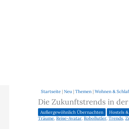
Startseite
|
Neu
|
Themen
|
Wohnen & Schla
Die Zukunftstrends in der
Außergewöhnlich Übernachten
Hostels &
Träume
,
Reise-Avatar
,
RoboButler
,
Trends
,
Z