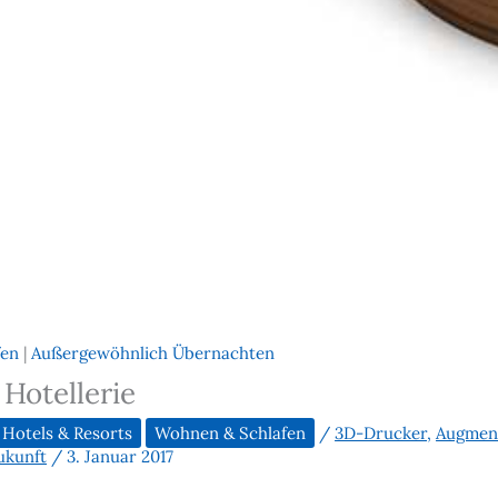
fen
|
Außergewöhnlich Übernachten
 Hotellerie
 Hotels & Resorts
Wohnen & Schlafen
/
3D-Drucker
,
Augment
ukunft
/
3. Januar 2017