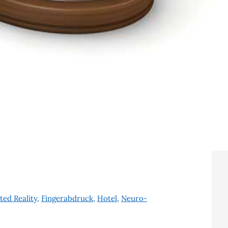
ed Reality
,
Fingerabdruck
,
Hotel
,
Neuro-