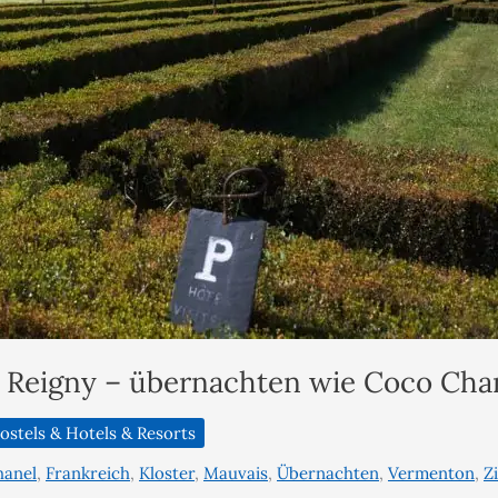
 Reigny – übernachten wie Coco Cha
ostels & Hotels & Resorts
hanel
,
Frankreich
,
Kloster
,
Mauvais
,
Übernachten
,
Vermenton
,
Z