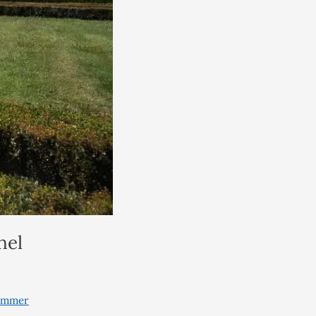
nel
immer