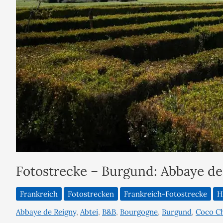
Fotostrecke – Burgund: Abbaye de
Frankreich
Fotostrecken
Frankreich-Fotostrecke
H
Abbaye de Reigny
,
Abtei
,
B&B
,
Bourgogne
,
Burgund
,
Coco C