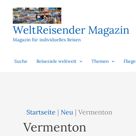
Zum
Inhalt
springen
WeltReisender Magazin
Magazin für individuelles Reisen
Suche
Reiseziele weltweit
Themen
Flieg
Startseite
|
Neu
|
Vermenton
Vermenton