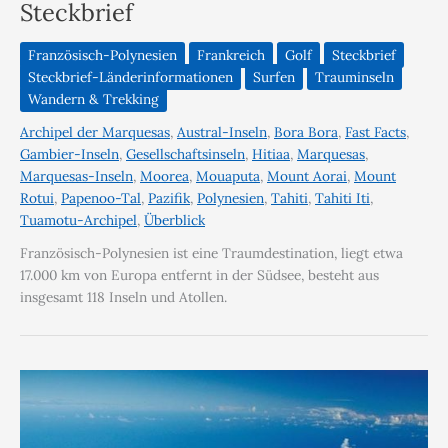
Steckbrief
Französisch-Polynesien
Frankreich
Golf
Steckbrief
Steckbrief-Länderinformationen
Surfen
Trauminseln
Wandern & Trekking
Archipel der Marquesas
,
Austral-Inseln
,
Bora Bora
,
Fast Facts
,
Gambier-Inseln
,
Gesellschaftsinseln
,
Hitiaa
,
Marquesas
,
Marquesas-Inseln
,
Moorea
,
Mouaputa
,
Mount Aorai
,
Mount
Rotui
,
Papenoo-Tal
,
Pazifik
,
Polynesien
,
Tahiti
,
Tahiti Iti
,
Tuamotu-Archipel
,
Überblick
Französisch-Polynesien ist eine Traumdestination, liegt etwa
17.000 km von Europa entfernt in der Südsee, besteht aus
insgesamt 118 Inseln und Atollen.