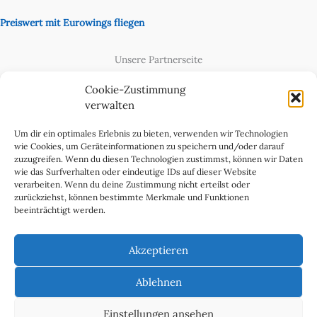
Preiswert mit Eurowings fliegen
Unsere Partnerseite
Content Creator
Cookie-Zustimmung
verwalten
Um dir ein optimales Erlebnis zu bieten, verwenden wir Technologien
wie Cookies, um Geräteinformationen zu speichern und/oder darauf
zuzugreifen. Wenn du diesen Technologien zustimmst, können wir Daten
wie das Surfverhalten oder eindeutige IDs auf dieser Website
verarbeiten. Wenn du deine Zustimmung nicht erteilst oder
zurückziehst, können bestimmte Merkmale und Funktionen
beeinträchtigt werden.
Cookie-Richtlinie (EU)
Datenschutzerklärung
Akzeptieren
Impressum & Kontakt
Über uns
Ablehnen
Werben Sie in WeltReisender Magazin
Einstellungen ansehen