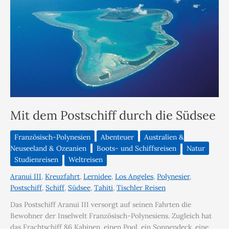
Mit dem Postschiff durch die Südsee
Französisch-Polynesien
Abenteuer
Australien &
Neuseeland & Ozeanien
Boots- und Schiffsreisen
Natur
Studienreisen
Weltreisen
Aranui III
,
Kreuzfahrt
,
Lernidee
,
Los Angeles
,
Polynesier
,
Postschiff
,
Schiff
,
Südsee
,
Tahiti
,
Tischler Reisen
Das Postschiff Aranui III versorgt auf seinen Fahrten die
Bewohner der Inselwelt Französisch-Polynesiens. Zugleich hat
das Frachtschiff 86 Kabinen, einen Pool, ein Sonnendeck, eine