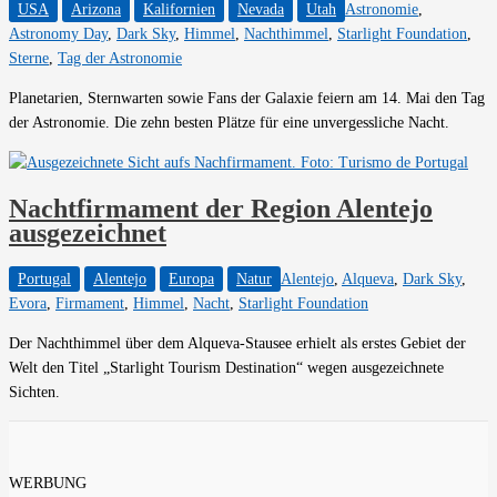
USA
Arizona
Kalifornien
Nevada
Utah
Astronomie
,
Astronomy Day
,
Dark Sky
,
Himmel
,
Nachthimmel
,
Starlight Foundation
,
Sterne
,
Tag der Astronomie
Planetarien, Sternwarten sowie Fans der Galaxie feiern am 14. Mai den Tag
der Astronomie. Die zehn besten Plätze für eine unvergessliche Nacht.
Nachtfirmament der Region Alentejo
ausgezeichnet
Portugal
Alentejo
Europa
Natur
Alentejo
,
Alqueva
,
Dark Sky
,
Evora
,
Firmament
,
Himmel
,
Nacht
,
Starlight Foundation
Der Nachthimmel über dem Alqueva-Stausee erhielt als erstes Gebiet der
Welt den Titel „Starlight Tourism Destination“ wegen ausgezeichnete
Sichten.
WERBUNG