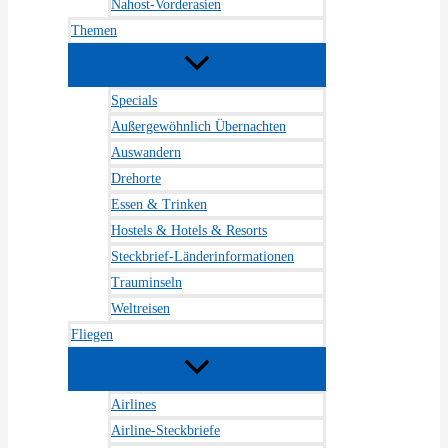
Nahost-Vorderasien
Themen
Specials
Außergewöhnlich Übernachten
Auswandern
Drehorte
Essen & Trinken
Hostels & Hotels & Resorts
Steckbrief-Länderinformationen
Trauminseln
Weltreisen
Fliegen
Airlines
Airline-Steckbriefe