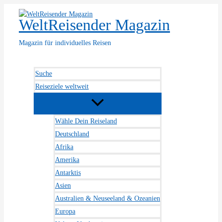
Zum
Inhalt
WeltReisender Magazin
springen
Magazin für individuelles Reisen
Suche
Reiseziele weltweit
Wähle Dein Reiseland
Deutschland
Afrika
Amerika
Antarktis
Asien
Australien & Neuseeland & Ozeanien
Europa