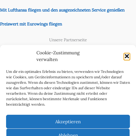
Mit Lufthansa fliegen und den ausgezeichneten Service genießen
Preiswert mit Eurowings fliegen
Unsere Partnerseite
Content Creator
Cookie-Zustimmung
verwalten
Um dir ein optimales Erlebnis zu bieten, verwenden wir Technologien
wie Cookies, um Geräteinformationen zu speichern und/oder darauf
zuzugreifen. Wenn du diesen Technologien zustimmst, können wir Daten
wie das Surfverhalten oder eindeutige IDs auf dieser Website
verarbeiten. Wenn du deine Zustimmung nicht erteilst oder
zurückziehst, können bestimmte Merkmale und Funktionen
beeinträchtigt werden.
Cookie-Richtlinie (EU)
Datenschutzerklärung
Akzeptieren
Impressum & Kontakt
Über uns
Ablehnen