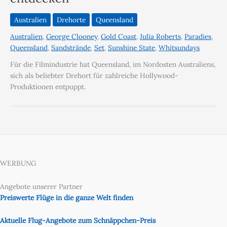
Australien
Drehorte
Queensland
Australien
,
George Clooney
,
Gold Coast
,
Julia Roberts
,
Paradies
,
Queensland
,
Sandstrände
,
Set
,
Sunshine State
,
Whitsundays
Für die Filmindustrie hat Queensland, im Nordosten Australiens,
sich als beliebter Drehort für zahlreiche Hollywood-
Produktionen entpuppt.
WERBUNG
Angebote unserer Partner
Preiswerte Flüge in die ganze Welt finden
Aktuelle Flug-Angebote zum Schnäppchen-Preis