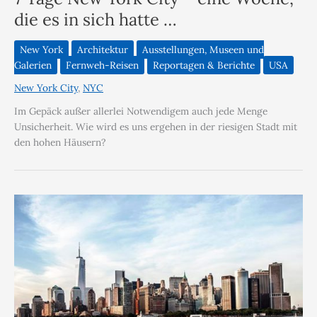
die es in sich hatte …
New York
Architektur
Ausstellungen, Museen und
Galerien
Fernweh-Reisen
Reportagen & Berichte
USA
New York City
,
NYC
Im Gepäck außer allerlei Notwendigem auch jede Menge
Unsicherheit. Wie wird es uns ergehen in der riesigen Stadt mit
den hohen Häusern?