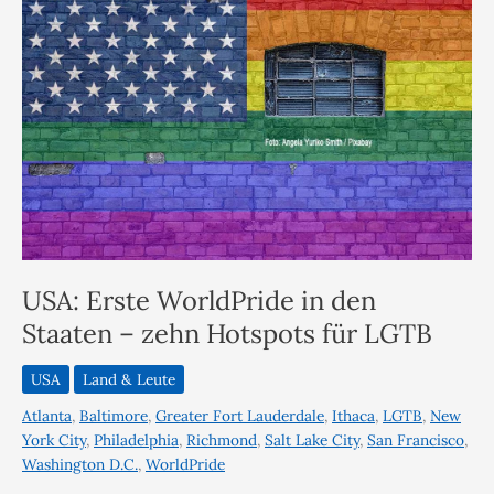
USA: Erste WorldPride in den
Staaten – zehn Hotspots für LGTB
USA
Land & Leute
Atlanta
,
Baltimore
,
Greater Fort Lauderdale
,
Ithaca
,
LGTB
,
New
York City
,
Philadelphia
,
Richmond
,
Salt Lake City
,
San Francisco
,
Washington D.C.
,
WorldPride