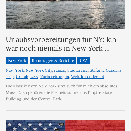
Urlaubsvorbereitungen für NY: Ich
war noch niemals in New York …
New York
Reportagen & Berichte
USA
New York
,
New York City
,
reisen
,
Städtereise
,
Stefanie Gendera
,
Trip
,
Urlaub
,
USA
,
Vorbereitungen
,
WeltReisender.net
Die Klassiker von New York sind auch für mich ein absolutes
Muss. Dazu gehören die Freiheitsstatue, das Empire State
Building und der Central Park.