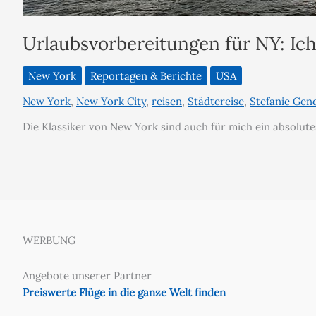
Urlaubsvorbereitungen für NY: Ic
New York
Reportagen & Berichte
USA
New York
,
New York City
,
reisen
,
Städtereise
,
Stefanie Gen
Die Klassiker von New York sind auch für mich ein absolute
WERBUNG
Angebote unserer Partner
Preiswerte Flüge in die ganze Welt finden