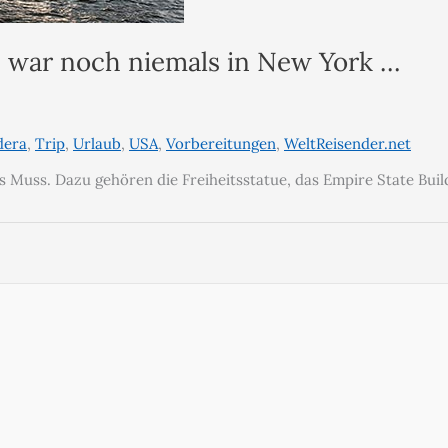
h war noch niemals in New York …
dera
,
Trip
,
Urlaub
,
USA
,
Vorbereitungen
,
WeltReisender.net
s Muss. Dazu gehören die Freiheitsstatue, das Empire State Buil