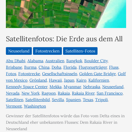
Satellitenfotos: Die Erde aus dem All
Neuseeland
Fotostrecken
Satelliten-Fotos
Abu Dhabi
,
Alabama
,
Australien
,
Bangkok
,
Boulder City
,
Brisbane
,
Burma
,
China
,
Doha
,
Florida
,
Flugzeugträger
,
Fluss
,
Fotos
,
Fotostrecke
,
Gesellschaftsinseln
,
Golden Gate Bridge
,
Golf
von Mexico
,
Grönland
,
Hawaii
,
Japan
,
Kairo
,
Kalifornien
,
Kennedy Space Center
,
Mekka
,
Myanmar
,
Nebraska
,
Neuseeland
,
Nevada
,
New York
,
Ragoon
,
Rakaia
,
Rakaia River
,
San Francisco
,
Satelliten
,
Satellitenbild
,
Sevilla
,
Spanien
,
Texas
,
Tripoli
,
Vermont
,
Washington
Gewinner der Satellitenfotos würde das Foto vom Delta eines in
Deutschland eher unbekannten Flusses: Dem Rakaia River in
Neuseeland